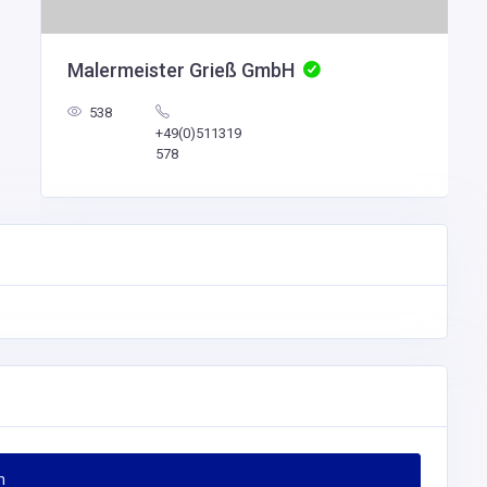
https://www.weingut-neiss.de/
490635940476
Reklamation einreichen