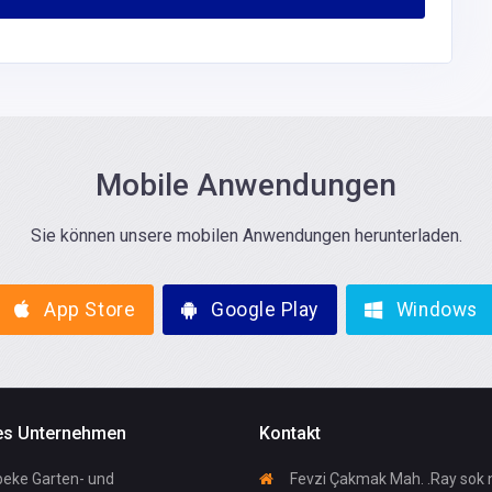
Malermeister Grieß GmbH
538
+49(0)511319
578