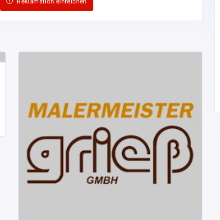
ssen Kühle und vom Westwind, der die windoffen exponierten
 verlängert. Das Ergebnis: Moderate Alkoholwerte, eine
n und ein erfrischendes Säuregerüst. Vom hohen und
nd geprägt, gelingen uns durch extrem naturnahes Arbeiten
und druckvolle Pfälzer Weine. Frische Eleganz und
adlinigkeit zeichnen unsere Weine aus.
+49(0)63594327