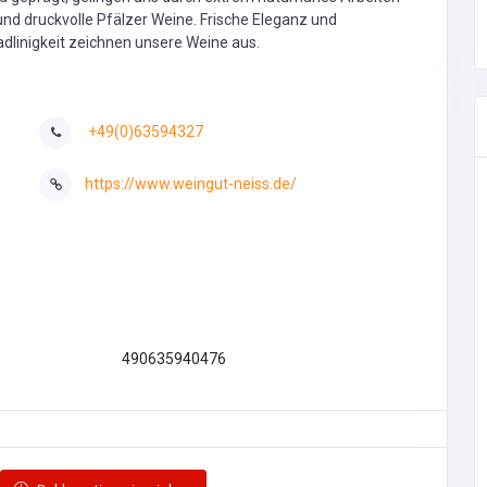
Kröger Holzbau GmbH
rlich
02-12-2024
4
580
+49(0)42638264
910047649