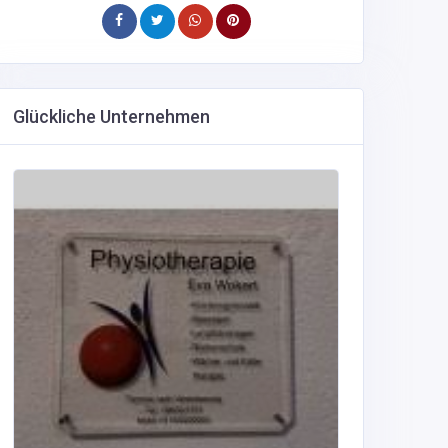
Glückliche Unternehmen
META
GmbH
570