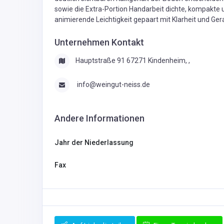
Malermeister Martin Gö
02-09-202
617
+43(0)69