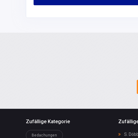
Götz GmbH
586
+49(0)898942
620