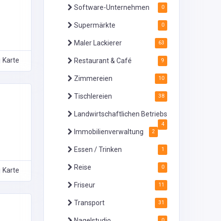
Software-Unternehmen
0
Supermärkte
0
Maler Lackierer
63
Karte
Restaurant & Café
9
Zimmereien
10
Tischlereien
38
Landwirtschaftlichen Betriebs
4
Immobilienverwaltung
2
Essen / Trinken
1
Reise
0
Karte
Friseur
11
Transport
31
Nagelstudio
0