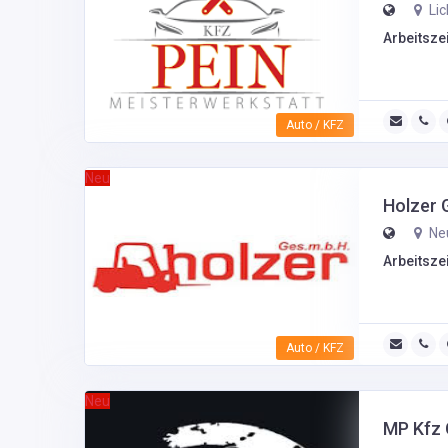
Lic
Arbeitszei
Auto / KFZ
Neu
Holzer 
Neu
Arbeitszei
Auto / KFZ
Neu
MP Kfz