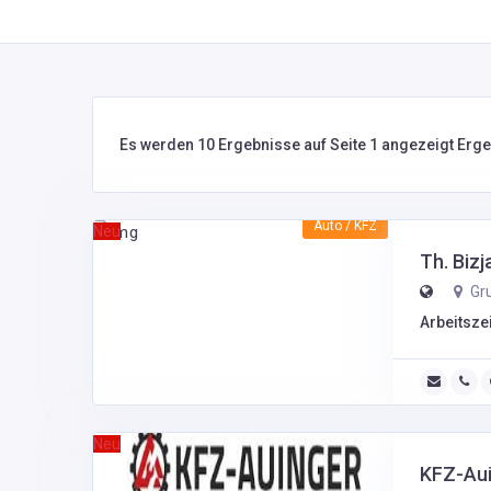
Es werden 10 Ergebnisse auf Seite 1 angezeigt Erg
Auto / KFZ
Neu
Th. Biz
Gru
Arbeitszei
Neu
KFZ-Au