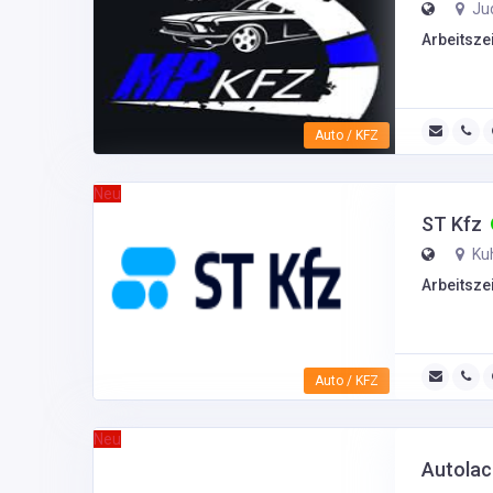
Jud
Arbeitszei
Auto / KFZ
Neu
ST Kfz
Ku
Arbeitszei
Auto / KFZ
Neu
Autolac