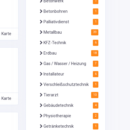
Betonwerk
1
Betonbohren
1
Palliativdienst
1
Metallbau
39
Karte
KFZ-Technik
6
Erdbau
18
Gas / Wasser / Heizung
7
Installateur
6
Verschleißschutztechnik
1
Tierarzt
10
Karte
Gebäudetechnik
4
Physiotherapie
2
Getränketechnik
1