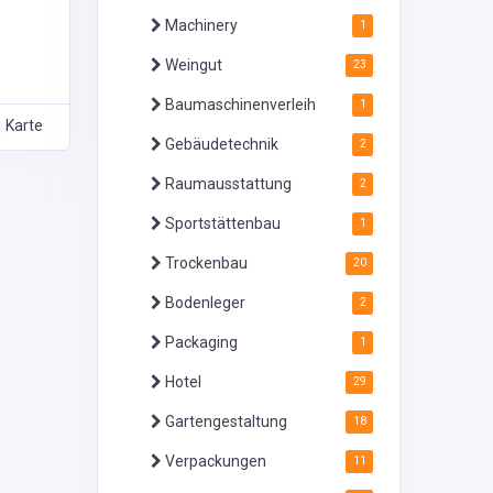
Machinery
1
Weingut
23
Baumaschinenverleih
1
Karte
Gebäudetechnik
2
Raumausstattung
2
Sportstättenbau
1
Trockenbau
20
Bodenleger
2
Packaging
1
Hotel
29
Gartengestaltung
18
Verpackungen
11