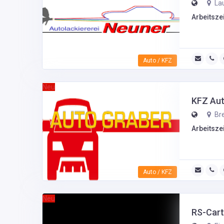
Lau
Arbeitszei
Auto / KFZ
Neu
KFZ Au
Bre
Arbeitszei
Auto / KFZ
Neu
RS-Car