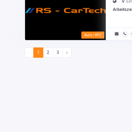
Ein
Arbeitszei
Auto / KFZ
‹
1
2
3
›