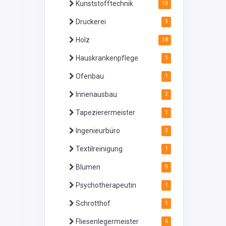
Kunststofftechnik
13
Druckerei
3
Holz
18
Hauskrankenpflege
1
Ofenbau
1
Innenausbau
2
Tapezierermeister
1
Ingenieurbüro
2
Textilreinigung
1
Blumen
9
Psychotherapeutin
1
Schrotthof
1
Fliesenlegermeister
6