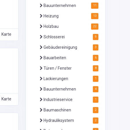
Bauunternehmen
11
Heizung
13
Holzbau
22
Karte
Schlosserei
9
Gebäudereinigung
3
Bauarbeiten
6
Türen / Fenster
8
Lackierungen
1
Bauunternehmen
4
Karte
Industrieservice
1
Baumaschinen
2
Hydrauliksystem
2