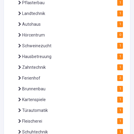
Pflasterbau
1
Landtechnik
1
Autohaus
1
Hörcentrum
0
Schweinezucht
1
Hausbetreuung
1
Zahntechnik
1
Ferienhof
2
Brunnenbau
1
Kartenspiele
1
Türautomatik
1
Fleischerei
1
Schuhtechnik
1