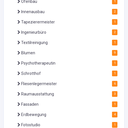
Ofenbau
1
Innenausbau
2
Tapezierermeister
1
Ingenieurbüro
2
Textilreinigung
1
Blumen
9
Psychotherapeutin
1
Schrotthof
1
Fliesenlegermeister
6
Raumausstattung
3
Fassaden
1
Erdbewegung
4
Fotostudio
1