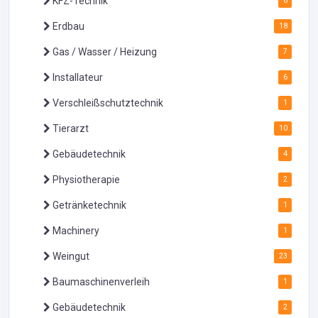
KFZ-Technik
6
Erdbau
18
Gas / Wasser / Heizung
7
Installateur
6
Verschleißschutztechnik
1
Tierarzt
10
Gebäudetechnik
4
Physiotherapie
2
Getränketechnik
1
Machinery
1
Weingut
23
Baumaschinenverleih
1
Gebäudetechnik
2