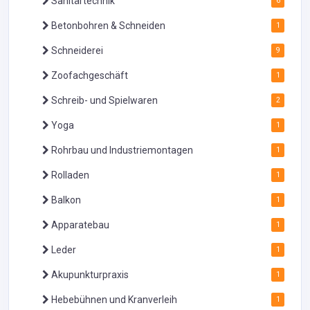
Sanitärtechnik
6
Betonbohren & Schneiden
1
Schneiderei
9
Zoofachgeschäft
1
Schreib- und Spielwaren
2
Yoga
1
Rohrbau und Industriemontagen
1
Rolladen
1
Balkon
1
Apparatebau
1
Leder
1
Akupunkturpraxis
1
Hebebühnen und Kranverleih
1