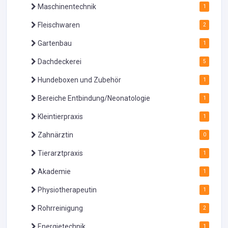
Maschinentechnik
1
Fleischwaren
2
Gartenbau
1
Dachdeckerei
5
Hundeboxen und Zubehör
1
Bereiche Entbindung/Neonatologie
1
Kleintierpraxis
1
Zahnärztin
0
Tierarztpraxis
1
Akademie
1
Physiotherapeutin
1
Rohrreinigung
2
Energietechnik
1