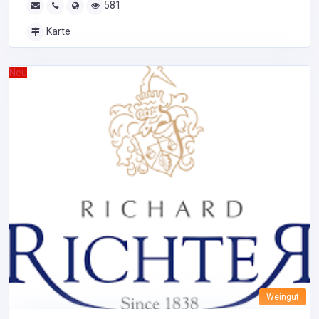
581
Karte
Neu
Weingut