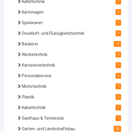
Kältetechnik
1
Kartonagen
1
Spielwaren
1
Druckluft- und Flüssigkeitstechnik
1
Bäckerei
11
Werbetechnik
3
Karosserietechnik
1
Personalservice
2
Motortechnik
1
Plastik
2
Kabeltechnik
1
Gasthaus & Tennisclub
1
Garten- und Landschaftsbau
20