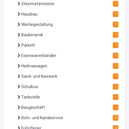
Steinmetzmeister
2
Hausbau
1
Werbegestaltung
1
Baukeramik
1
Parkett
1
Eisenwarenhändler
1
Heilmassagen
1
Sand- und Kieswerk
1
Schulbus
1
Tankstelle
1
Baugeschäft
1
Rohr- und Kanalservice
3
Fußpfleger
4