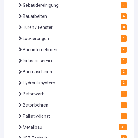
Gebäudereinigung
3
Bauarbeiten
6
Türen / Fenster
8
Lackierungen
1
Bauunternehmen
4
Industrieservice
1
Baumaschinen
2
Hydrauliksystem
2
Betonwerk
1
Betonbohren
1
Palliativdienst
1
Metallbau
39