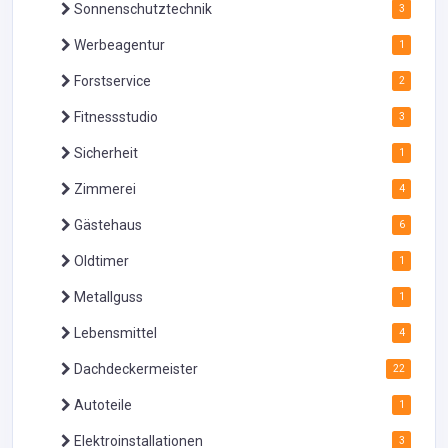
Sonnenschutztechnik
3
Werbeagentur
1
Forstservice
2
Fitnessstudio
3
Sicherheit
1
Zimmerei
4
Gästehaus
6
Oldtimer
1
Metallguss
1
Lebensmittel
4
Dachdeckermeister
22
Autoteile
1
Elektroinstallationen
3