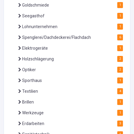
Goldschmiede
1
Seegasthof
1
Lohnunternehmen
1
Spenglerei/Dachdeckerei/Flachdach
6
Elektrogeräte
1
Holzschlägerung
2
Optiker
2
Sporthaus
1
Textilien
4
Brillen
1
Werkzeuge
1
Erdarbeiten
3