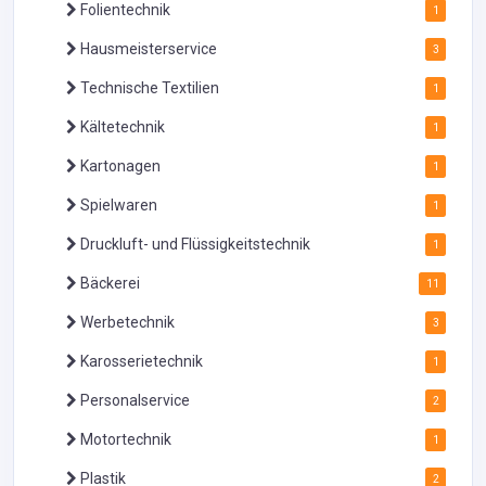
Folientechnik
1
Hausmeisterservice
3
Technische Textilien
1
Kältetechnik
1
Kartonagen
1
Spielwaren
1
Druckluft- und Flüssigkeitstechnik
1
Bäckerei
11
Werbetechnik
3
Karosserietechnik
1
Personalservice
2
Motortechnik
1
Plastik
2