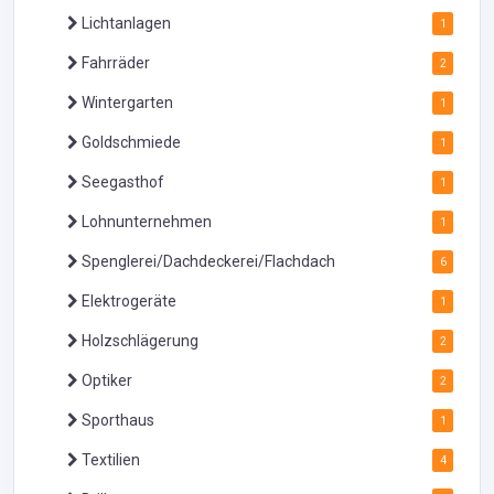
Lichtanlagen
1
Fahrräder
2
Wintergarten
1
Goldschmiede
1
Seegasthof
1
Lohnunternehmen
1
Spenglerei/Dachdeckerei/Flachdach
6
Elektrogeräte
1
Holzschlägerung
2
Optiker
2
Sporthaus
1
Textilien
4