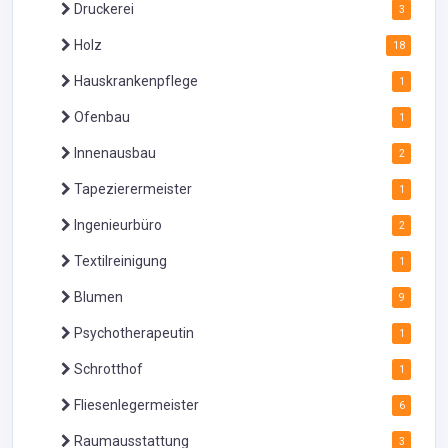
Druckerei
3
Holz
18
Hauskrankenpflege
1
Ofenbau
1
Innenausbau
2
Tapezierermeister
1
Ingenieurbüro
2
Textilreinigung
1
Blumen
9
Psychotherapeutin
1
Schrotthof
1
Fliesenlegermeister
6
Raumausstattung
3