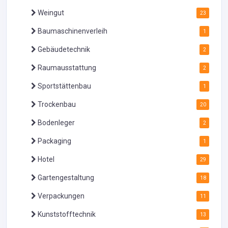
Weingut
23
Baumaschinenverleih
1
Gebäudetechnik
2
Raumausstattung
2
Sportstättenbau
1
Trockenbau
20
Bodenleger
2
Packaging
1
Hotel
29
Gartengestaltung
18
Verpackungen
11
Kunststofftechnik
13