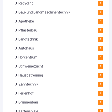
Recycling
1
Bau- und Landmaschinentechnik
2
Apotheke
3
Pflasterbau
1
Landtechnik
1
Autohaus
1
Hörcentrum
0
Schweinezucht
1
Hausbetreuung
1
Zahntechnik
1
Ferienhof
2
Brunnenbau
1
Kartenspiele
1