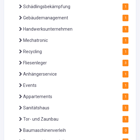
Schädlingsbekämpfung
1
Gebäudemanagement
1
Handwerksunternehmen
1
Mechatronic
1
Recycling
1
Fliesenleger
3
Anhängerservice
1
Events
1
Appartements
1
Sanitätshaus
1
Tor- und Zaunbau
1
Baumaschinenverleih
0