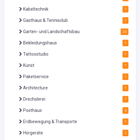
Kabeltechnik
1
Gasthaus & Tennisclub
1
Garten- und Landschaftsbau
20
Bekleidungshaus
1
Tattoostudio
1
Kunst
1
Paketservice
1
Architecture
1
Drechslerei
1
Posthaus
0
Erdbewegung & Transporte
1
Hörgeräte
1