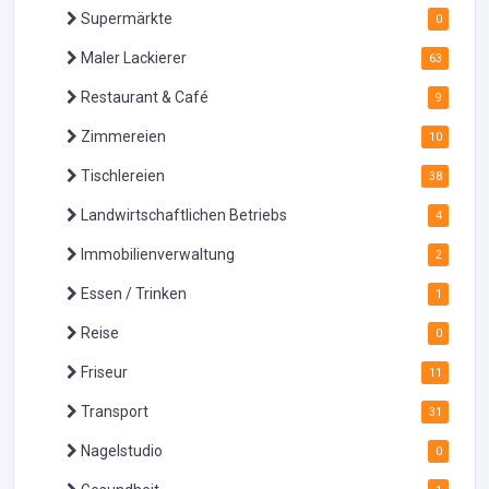
Supermärkte
0
Maler Lackierer
63
Restaurant & Café
9
Zimmereien
10
Tischlereien
38
Landwirtschaftlichen Betriebs
4
Immobilienverwaltung
2
Essen / Trinken
1
Reise
0
Friseur
11
Transport
31
Nagelstudio
0