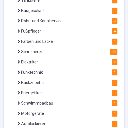
Tankstelle
1
Baugeschäft
1
Rohr- und Kanalservice
3
Fußpfleger
4
Farben und Lacke
1
Schreinerei
14
Elektriker
2
Funktechnik
1
Backzubehör
1
Energetiker
1
Schwimmbadbau
1
Motorgeräte
1
Autolackierer
1