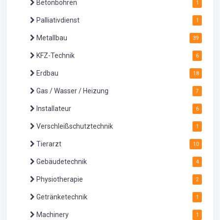
Betonbohren
1
Palliativdienst
1
Metallbau
39
KFZ-Technik
6
Erdbau
18
Gas / Wasser / Heizung
7
Installateur
6
Verschleißschutztechnik
1
Tierarzt
10
Gebäudetechnik
4
Physiotherapie
2
Getränketechnik
1
Machinery
1