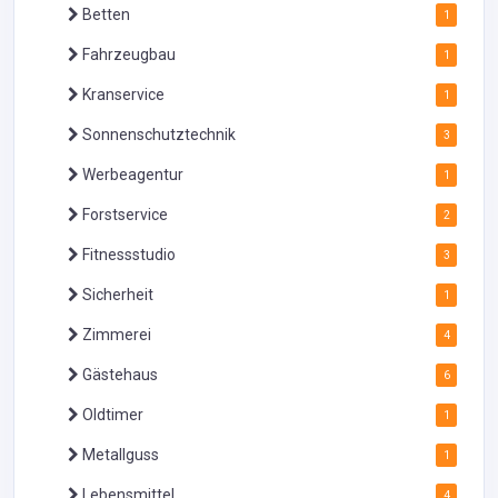
Betten
1
Fahrzeugbau
1
Kranservice
1
Sonnenschutztechnik
3
Werbeagentur
1
Forstservice
2
Fitnessstudio
3
Sicherheit
1
Zimmerei
4
Gästehaus
6
Oldtimer
1
Metallguss
1
Lebensmittel
4