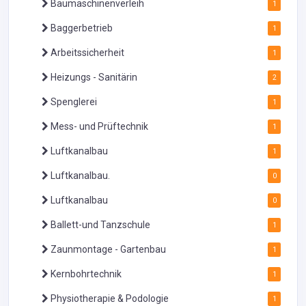
Baumaschinenverleih
1
Baggerbetrieb
1
Arbeitssicherheit
1
Heizungs - Sanitärin
2
Spenglerei
1
Mess- und Prüftechnik
1
Luftkanalbau
1
Luftkanalbau.
0
Luftkanalbau
0
Ballett-und Tanzschule
1
Zaunmontage - Gartenbau
1
Kernbohrtechnik
1
Physiotherapie & Podologie
1