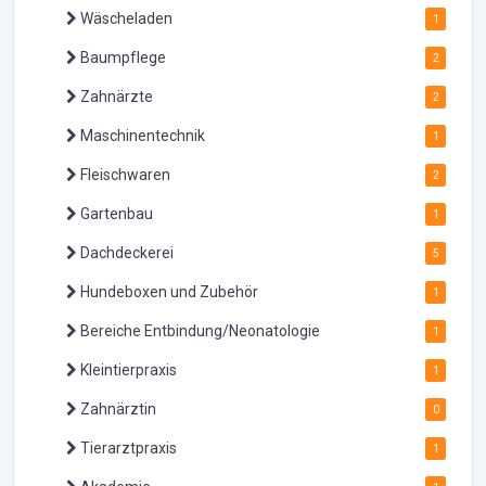
Wäscheladen
1
Baumpflege
2
Zahnärzte
2
Maschinentechnik
1
Fleischwaren
2
Gartenbau
1
Dachdeckerei
5
Hundeboxen und Zubehör
1
Bereiche Entbindung/Neonatologie
1
Kleintierpraxis
1
Zahnärztin
0
Tierarztpraxis
1