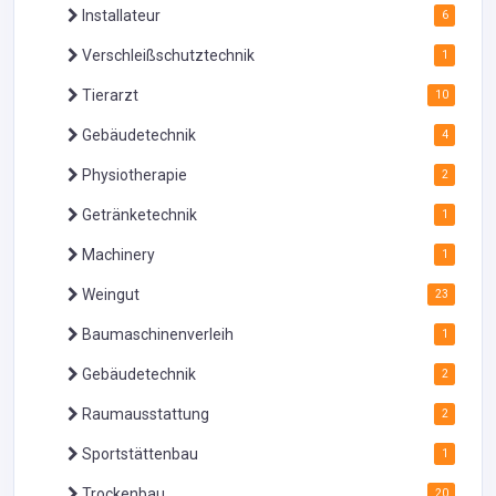
Installateur
6
Verschleißschutztechnik
1
Tierarzt
10
Gebäudetechnik
4
Physiotherapie
2
Getränketechnik
1
Machinery
1
Weingut
23
Baumaschinenverleih
1
Gebäudetechnik
2
Raumausstattung
2
Sportstättenbau
1
Trockenbau
20