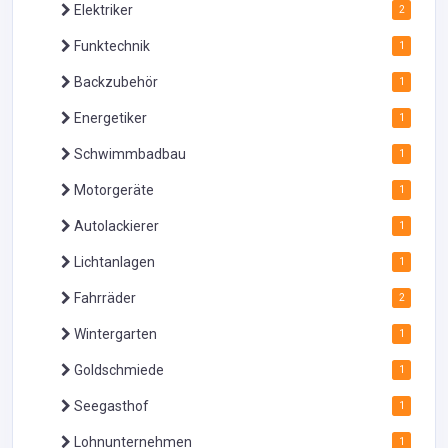
Elektriker
2
Funktechnik
1
Backzubehör
1
Energetiker
1
Schwimmbadbau
1
Motorgeräte
1
Autolackierer
1
Lichtanlagen
1
Fahrräder
2
Wintergarten
1
Goldschmiede
1
Seegasthof
1
Lohnunternehmen
1