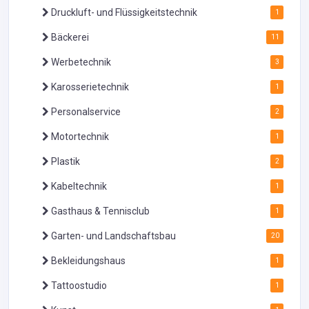
Druckluft- und Flüssigkeitstechnik
1
Bäckerei
11
Werbetechnik
3
Karosserietechnik
1
Personalservice
2
Motortechnik
1
Plastik
2
Kabeltechnik
1
Gasthaus & Tennisclub
1
Garten- und Landschaftsbau
20
Bekleidungshaus
1
Tattoostudio
1