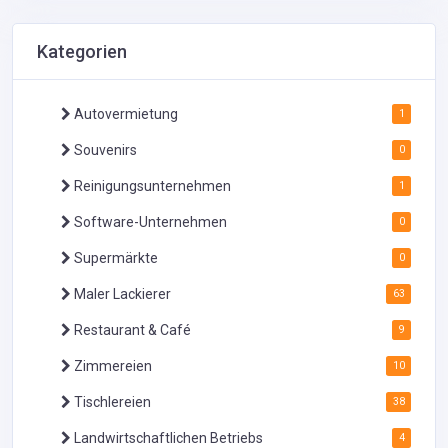
Kategorien
Autovermietung
1
Souvenirs
0
Reinigungsunternehmen
1
Software-Unternehmen
0
Supermärkte
0
Maler Lackierer
63
Restaurant & Café
9
Zimmereien
10
Tischlereien
38
Landwirtschaftlichen Betriebs
4