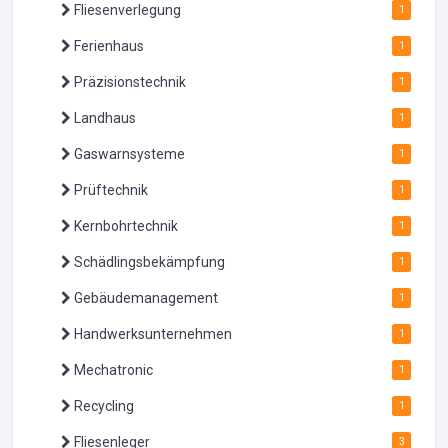
Fliesenverlegung
1
Ferienhaus
1
Präzisionstechnik
1
Landhaus
1
Gaswarnsysteme
1
Prüftechnik
1
Kernbohrtechnik
1
Schädlingsbekämpfung
1
Gebäudemanagement
1
Handwerksunternehmen
1
Mechatronic
1
Recycling
1
Fliesenleger
3