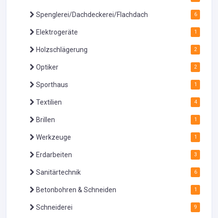
Spenglerei/Dachdeckerei/Flachdach
6
Elektrogeräte
1
Holzschlägerung
2
Optiker
2
Sporthaus
1
Textilien
4
Brillen
1
Werkzeuge
1
Erdarbeiten
3
Sanitärtechnik
6
Betonbohren & Schneiden
1
Schneiderei
9