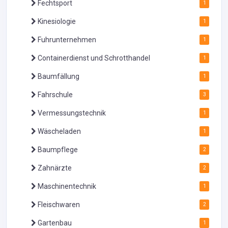
Fechtsport
1
Kinesiologie
1
Fuhrunternehmen
1
Containerdienst und Schrotthandel
1
Baumfällung
1
Fahrschule
3
Vermessungstechnik
1
Wäscheladen
1
Baumpflege
2
Zahnärzte
2
Maschinentechnik
1
Fleischwaren
2
Gartenbau
1