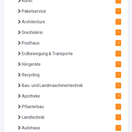
Kunst
1
Paketservice
1
Architecture
1
Drechslerei
1
Posthaus
0
Erdbewegung & Transporte
1
Hörgeräte
1
Recycling
1
Bau- und Landmaschinentechnik
2
Apotheke
3
Pflasterbau
1
Landtechnik
1
Autohaus
1