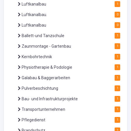
Luftkanalbau
1
Luftkanalbau.
0
Luftkanalbau
0
Ballett-und Tanzschule
1
Zaunmontage - Gartenbau
1
Kernbohrtechnik
1
Physiotherapie & Podologie
1
Galabau & Baggerarbeiten
1
Pulverbeschichtung
1
Bau- und Infrastrukturprojekte
1
Transportunternehmen
1
Pflegedienst
1
Brandschutz
1