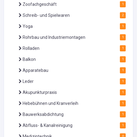
Zoofachgeschäft
1
Schreib- und Spielwaren
2
Yoga
1
Rohrbau und Industriemontagen
1
Rolladen
1
Balkon
1
Apparatebau
1
Leder
1
Akupunkturpraxis
1
Hebebühnen und Kranverleih
1
Bauwerksabdichtung
1
Abfluss- & Kanalreinigung
1
Medizintechnik
0