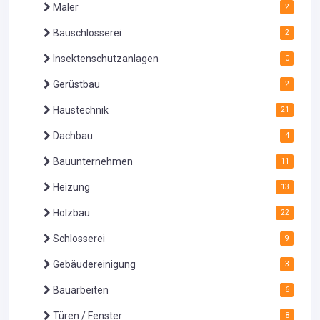
Maler
2
Bauschlosserei
2
Insektenschutzanlagen
0
Gerüstbau
2
Haustechnik
21
Dachbau
4
Bauunternehmen
11
Heizung
13
Holzbau
22
Schlosserei
9
Gebäudereinigung
3
Bauarbeiten
6
Türen / Fenster
8