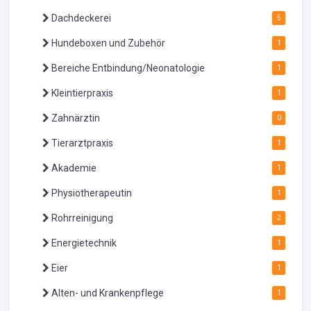
Dachdeckerei
5
Hundeboxen und Zubehör
1
Bereiche Entbindung/Neonatologie
1
Kleintierpraxis
1
Zahnärztin
0
Tierarztpraxis
1
Akademie
1
Physiotherapeutin
1
Rohrreinigung
2
Energietechnik
1
Eier
1
Alten- und Krankenpflege
1