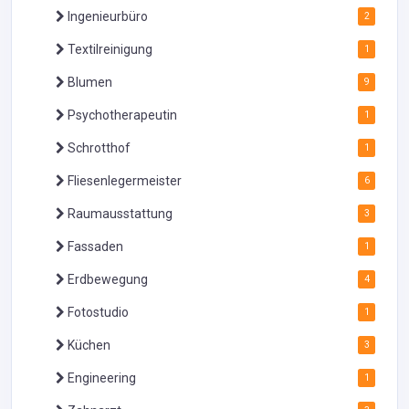
Ingenieurbüro
2
Textilreinigung
1
Blumen
9
Psychotherapeutin
1
Schrotthof
1
Fliesenlegermeister
6
Raumausstattung
3
Fassaden
1
Erdbewegung
4
Fotostudio
1
Küchen
3
Engineering
1