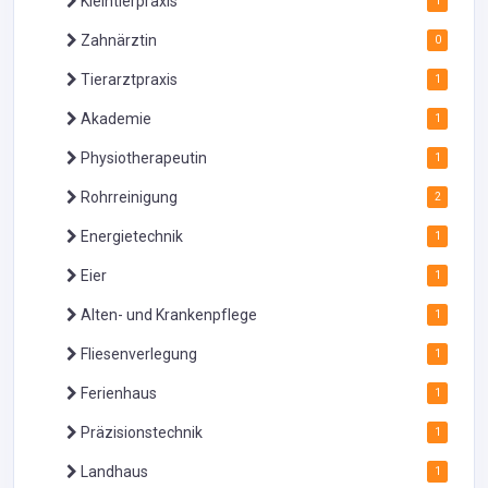
Kleintierpraxis
1
Zahnärztin
0
Tierarztpraxis
1
Akademie
1
Physiotherapeutin
1
Rohrreinigung
2
Energietechnik
1
Eier
1
Alten- und Krankenpflege
1
Fliesenverlegung
1
Ferienhaus
1
Präzisionstechnik
1
Landhaus
1