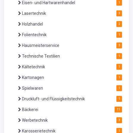
Eisen- und Hartwarenhandel
1
Lasertechnik
3
Holzhandel
2
Folientechnik
1
Hausmeisterservice
3
Technische Textilien
1
Kältetechnik
1
Kartonagen
1
Spielwaren
1
Druckluft- und Flüssigkeitstechnik
1
Bäckerei
11
Werbetechnik
3
Karosserietechnik
1