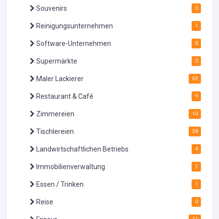
Souvenirs
0
Reinigungsunternehmen
1
Software-Unternehmen
0
Supermärkte
0
Maler Lackierer
63
Restaurant & Café
9
Zimmereien
10
Tischlereien
38
Landwirtschaftlichen Betriebs
4
Immobilienverwaltung
2
Essen / Trinken
1
Reise
0