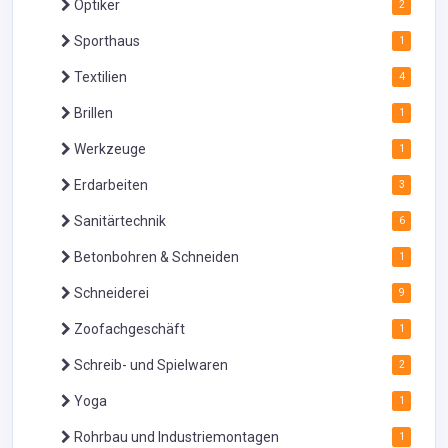
Optiker
2
Sporthaus
1
Textilien
4
Brillen
1
Werkzeuge
1
Erdarbeiten
3
Sanitärtechnik
6
Betonbohren & Schneiden
1
Schneiderei
9
Zoofachgeschäft
1
Schreib- und Spielwaren
2
Yoga
1
Rohrbau und Industriemontagen
1