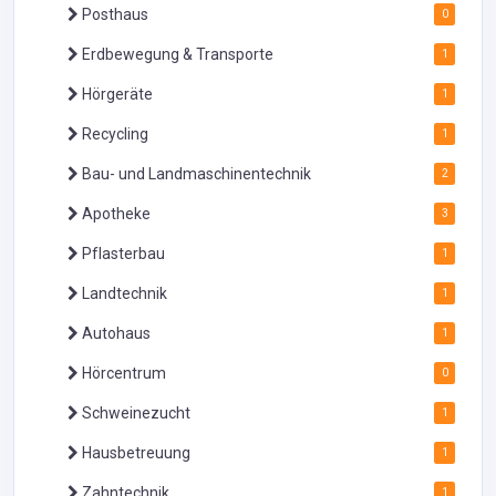
Posthaus
0
Erdbewegung & Transporte
1
Hörgeräte
1
Recycling
1
Bau- und Landmaschinentechnik
2
Apotheke
3
Pflasterbau
1
Landtechnik
1
Autohaus
1
Hörcentrum
0
Schweinezucht
1
Hausbetreuung
1
Zahntechnik
1