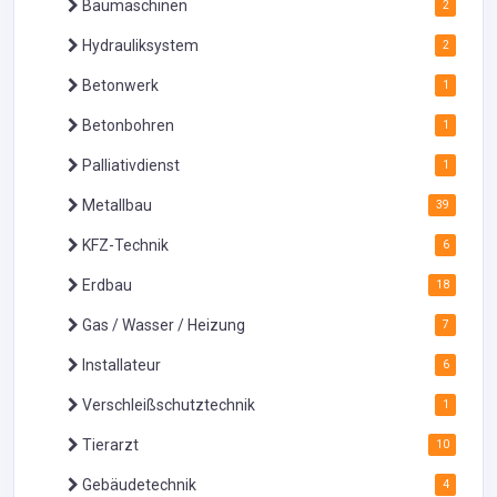
Baumaschinen
2
Hydrauliksystem
2
Betonwerk
1
Betonbohren
1
Palliativdienst
1
Metallbau
39
KFZ-Technik
6
Erdbau
18
Gas / Wasser / Heizung
7
Installateur
6
Verschleißschutztechnik
1
Tierarzt
10
Gebäudetechnik
4