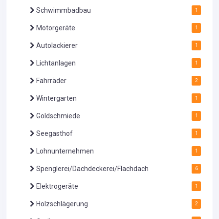
Schwimmbadbau
1
Motorgeräte
1
Autolackierer
1
Lichtanlagen
1
Fahrräder
2
Wintergarten
1
Goldschmiede
1
Seegasthof
1
Lohnunternehmen
1
Spenglerei/Dachdeckerei/Flachdach
6
Elektrogeräte
1
Holzschlägerung
2