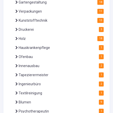
Gartengestaltung
18
Verpackungen
11
Kunststofftechnik
13
Druckerei
3
Holz
18
Hauskrankenpflege
1
Ofenbau
1
Innenausbau
2
Tapezierermeister
1
Ingenieurbüro
2
Textilreinigung
1
Blumen
9
Psychotherapeutin
1