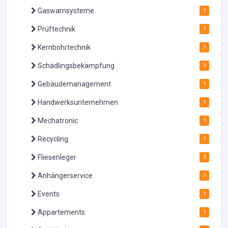
Gaswarnsysteme
1
Prüftechnik
1
Kernbohrtechnik
1
Schädlingsbekämpfung
1
Gebäudemanagement
1
Handwerksunternehmen
1
Mechatronic
1
Recycling
1
Fliesenleger
3
Anhängerservice
1
Events
1
Appartements
1