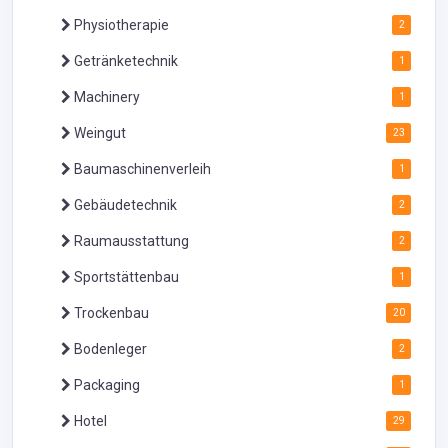
Physiotherapie
2
Getränketechnik
1
Machinery
1
Weingut
23
Baumaschinenverleih
1
Gebäudetechnik
2
Raumausstattung
2
Sportstättenbau
1
Trockenbau
20
Bodenleger
2
Packaging
1
Hotel
29