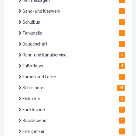
Heilmassagen
1
Sand- und Kieswerk
1
Schulbus
1
Tankstelle
1
Baugeschäft
1
Rohr- und Kanalservice
3
Fußpfleger
4
Farben und Lacke
1
Schreinerei
14
Elektriker
2
Funktechnik
1
Backzubehör
1
Energetiker
1