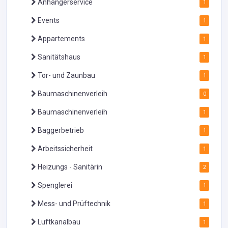
Anhängerservice
1
Events
1
Appartements
1
Sanitätshaus
1
Tor- und Zaunbau
1
Baumaschinenverleih
0
Baumaschinenverleih
1
Baggerbetrieb
1
Arbeitssicherheit
1
Heizungs - Sanitärin
2
Spenglerei
1
Mess- und Prüftechnik
1
Luftkanalbau
1