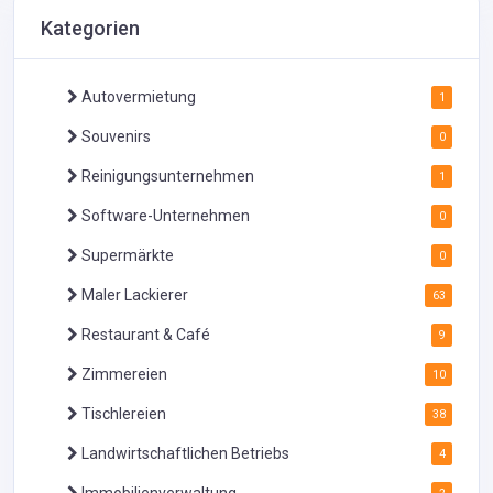
Kategorien
Autovermietung
1
Souvenirs
0
Reinigungsunternehmen
1
Software-Unternehmen
0
Supermärkte
0
Maler Lackierer
63
Restaurant & Café
9
Zimmereien
10
Tischlereien
38
Landwirtschaftlichen Betriebs
4