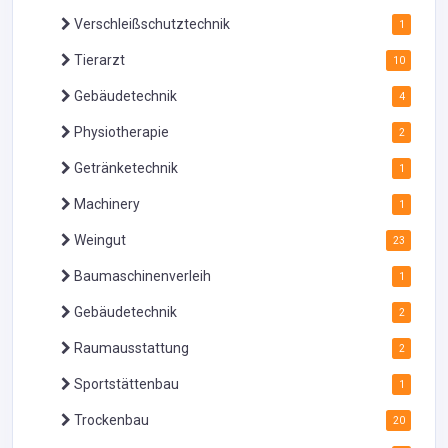
Verschleißschutztechnik
1
Tierarzt
10
Gebäudetechnik
4
Physiotherapie
2
Getränketechnik
1
Machinery
1
Weingut
23
Baumaschinenverleih
1
Gebäudetechnik
2
Raumausstattung
2
Sportstättenbau
1
Trockenbau
20