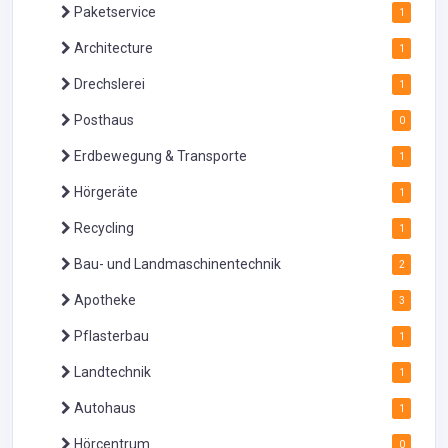
Paketservice
1
Architecture
1
Drechslerei
1
Posthaus
0
Erdbewegung & Transporte
1
Hörgeräte
1
Recycling
1
Bau- und Landmaschinentechnik
2
Apotheke
3
Pflasterbau
1
Landtechnik
1
Autohaus
1
Hörcentrum
0