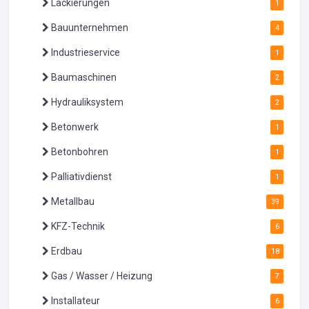
Lackierungen
1
Bauunternehmen
4
Industrieservice
1
Baumaschinen
2
Hydrauliksystem
2
Betonwerk
1
Betonbohren
1
Palliativdienst
1
Metallbau
39
KFZ-Technik
6
Erdbau
18
Gas / Wasser / Heizung
7
Installateur
6