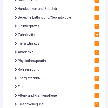
Dachdeckerei
5
Hundeboxen und Zubehör
1
Bereiche Entbindung/Neonatologie
1
Kleintierpraxis
1
Zahnärztin
0
Tierarztpraxis
1
Akademie
1
Physiotherapeutin
1
Rohrreinigung
2
Energietechnik
1
Eier
1
Alten- und Krankenpflege
1
Fliesenverlegung
1