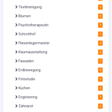
Textilreinigung
1
Blumen
9
Psychotherapeutin
1
Schrotthof
1
Fliesenlegermeister
6
Raumausstattung
3
Fassaden
1
Erdbewegung
4
Fotostudio
1
Küchen
3
Engineering
1
Zahnarzt
3