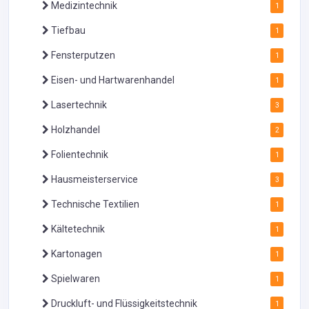
Medizintechnik
1
Tiefbau
1
Fensterputzen
1
Eisen- und Hartwarenhandel
1
Lasertechnik
3
Holzhandel
2
Folientechnik
1
Hausmeisterservice
3
Technische Textilien
1
Kältetechnik
1
Kartonagen
1
Spielwaren
1
Druckluft- und Flüssigkeitstechnik
1