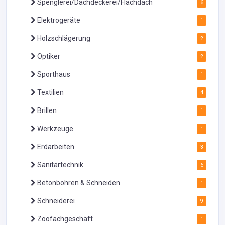
Spenglerei/Dachdeckerei/Flachdach
6
Elektrogeräte
1
Holzschlägerung
2
Optiker
2
Sporthaus
1
Textilien
4
Brillen
1
Werkzeuge
1
Erdarbeiten
3
Sanitärtechnik
6
Betonbohren & Schneiden
1
Schneiderei
9
Zoofachgeschäft
1