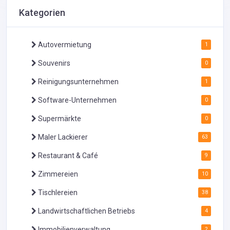
Kategorien
Autovermietung
1
Souvenirs
0
Reinigungsunternehmen
1
Software-Unternehmen
0
Supermärkte
0
Maler Lackierer
63
Restaurant & Café
9
Zimmereien
10
Tischlereien
38
Landwirtschaftlichen Betriebs
4
Immobilienverwaltung
2