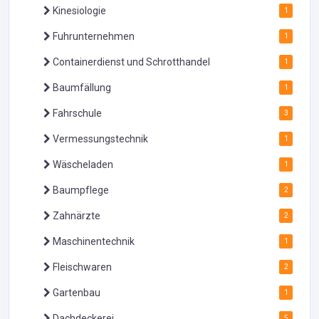
Kinesiologie
1
Fuhrunternehmen
1
Containerdienst und Schrotthandel
1
Baumfällung
1
Fahrschule
3
Vermessungstechnik
1
Wäscheladen
1
Baumpflege
2
Zahnärzte
2
Maschinentechnik
1
Fleischwaren
2
Gartenbau
1
Dachdeckerei
5