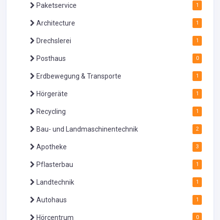
Paketservice
1
Architecture
1
Drechslerei
1
Posthaus
0
Erdbewegung & Transporte
1
Hörgeräte
1
Recycling
1
Bau- und Landmaschinentechnik
2
Apotheke
3
Pflasterbau
1
Landtechnik
1
Autohaus
1
Hörcentrum
0