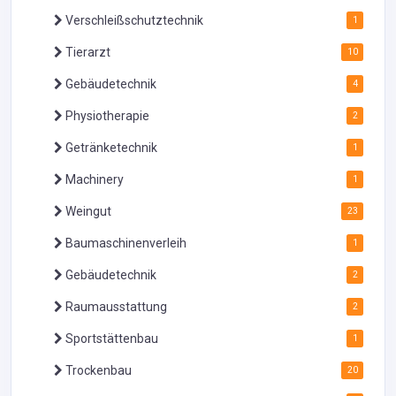
Verschleißschutztechnik
1
Tierarzt
10
Gebäudetechnik
4
Physiotherapie
2
Getränketechnik
1
Machinery
1
Weingut
23
Baumaschinenverleih
1
Gebäudetechnik
2
Raumausstattung
2
Sportstättenbau
1
Trockenbau
20