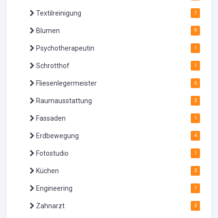
Textilreinigung
1
Blumen
9
Psychotherapeutin
1
Schrotthof
1
Fliesenlegermeister
6
Raumausstattung
3
Fassaden
1
Erdbewegung
4
Fotostudio
1
Küchen
3
Engineering
1
Zahnarzt
3