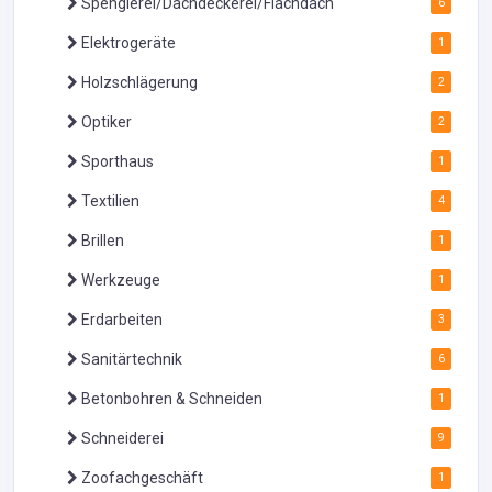
Spenglerei/Dachdeckerei/Flachdach
6
Elektrogeräte
1
Holzschlägerung
2
Optiker
2
Sporthaus
1
Textilien
4
Brillen
1
Werkzeuge
1
Erdarbeiten
3
Sanitärtechnik
6
Betonbohren & Schneiden
1
Schneiderei
9
Zoofachgeschäft
1