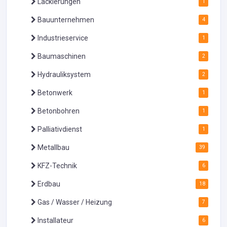
Lackierungen
1
Bauunternehmen
4
Industrieservice
1
Baumaschinen
2
Hydrauliksystem
2
Betonwerk
1
Betonbohren
1
Palliativdienst
1
Metallbau
39
KFZ-Technik
6
Erdbau
18
Gas / Wasser / Heizung
7
Installateur
6