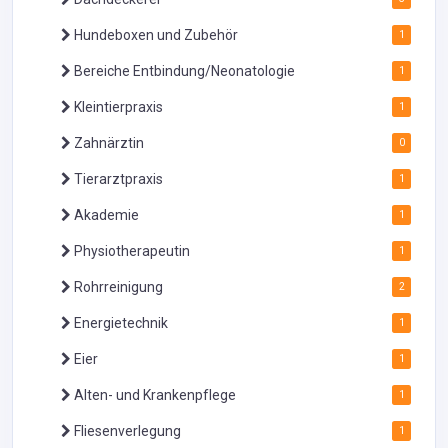
Hundeboxen und Zubehör
1
Bereiche Entbindung/Neonatologie
1
Kleintierpraxis
1
Zahnärztin
0
Tierarztpraxis
1
Akademie
1
Physiotherapeutin
1
Rohrreinigung
2
Energietechnik
1
Eier
1
Alten- und Krankenpflege
1
Fliesenverlegung
1