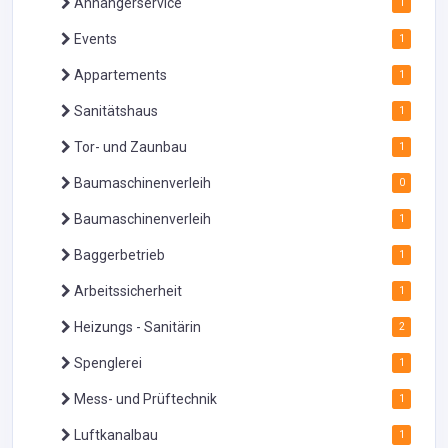
Anhängerservice
1
Events
1
Appartements
1
Sanitätshaus
1
Tor- und Zaunbau
1
Baumaschinenverleih
0
Baumaschinenverleih
1
Baggerbetrieb
1
Arbeitssicherheit
1
Heizungs - Sanitärin
2
Spenglerei
1
Mess- und Prüftechnik
1
Luftkanalbau
1