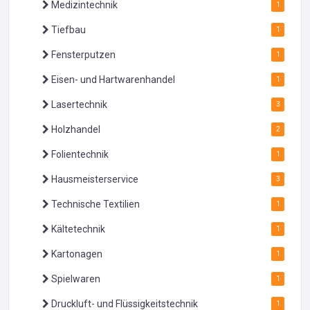
Medizintechnik
1
Tiefbau
1
Fensterputzen
1
Eisen- und Hartwarenhandel
1
Lasertechnik
3
Holzhandel
2
Folientechnik
1
Hausmeisterservice
3
Technische Textilien
1
Kältetechnik
1
Kartonagen
1
Spielwaren
1
Druckluft- und Flüssigkeitstechnik
1