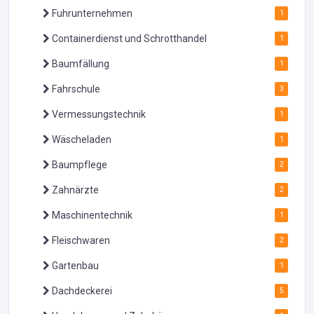
Fuhrunternehmen
1
Containerdienst und Schrotthandel
1
Baumfällung
1
Fahrschule
3
Vermessungstechnik
1
Wäscheladen
1
Baumpflege
2
Zahnärzte
2
Maschinentechnik
1
Fleischwaren
2
Gartenbau
1
Dachdeckerei
5