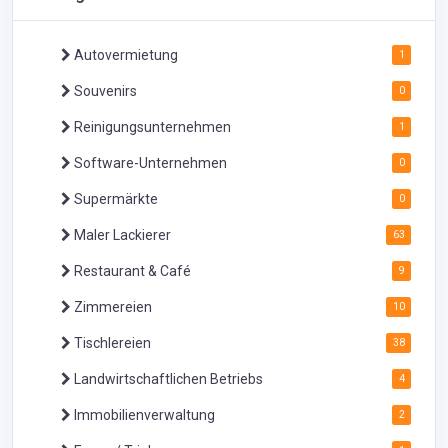
Autovermietung
1
Souvenirs
0
Reinigungsunternehmen
1
Software-Unternehmen
0
Supermärkte
0
Maler Lackierer
63
Restaurant & Café
9
Zimmereien
10
Tischlereien
38
Landwirtschaftlichen Betriebs
4
Immobilienverwaltung
2