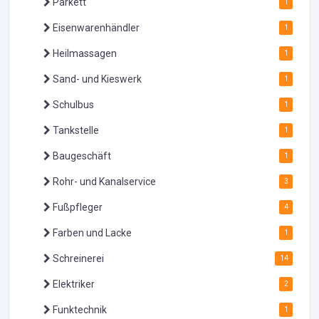
Parkett
1
Eisenwarenhändler
1
Heilmassagen
1
Sand- und Kieswerk
1
Schulbus
1
Tankstelle
1
Baugeschäft
1
Rohr- und Kanalservice
3
Fußpfleger
4
Farben und Lacke
1
Schreinerei
14
Elektriker
2
Funktechnik
1