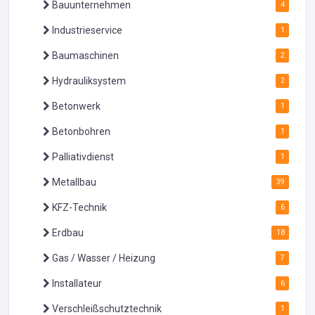
Bauunternehmen
4
Industrieservice
1
Baumaschinen
2
Hydrauliksystem
2
Betonwerk
1
Betonbohren
1
Palliativdienst
1
Metallbau
39
KFZ-Technik
6
Erdbau
18
Gas / Wasser / Heizung
7
Installateur
6
Verschleißschutztechnik
1