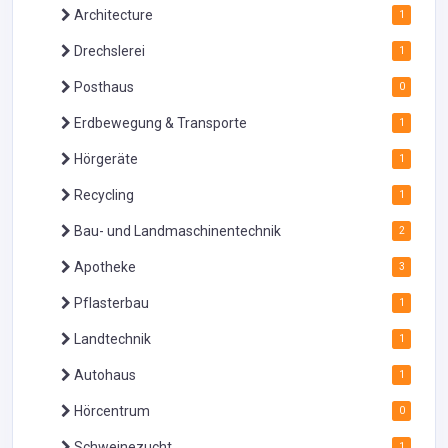
Architecture
1
Drechslerei
1
Posthaus
0
Erdbewegung & Transporte
1
Hörgeräte
1
Recycling
1
Bau- und Landmaschinentechnik
2
Apotheke
3
Pflasterbau
1
Landtechnik
1
Autohaus
1
Hörcentrum
0
Schweinezucht
1