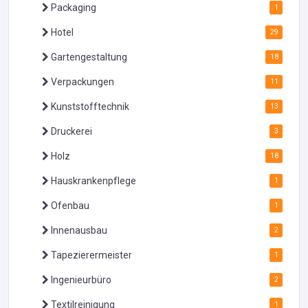
Packaging
1
Hotel
29
Gartengestaltung
18
Verpackungen
11
Kunststofftechnik
13
Druckerei
3
Holz
18
Hauskrankenpflege
1
Ofenbau
1
Innenausbau
2
Tapezierermeister
1
Ingenieurbüro
2
Textilreinigung
1