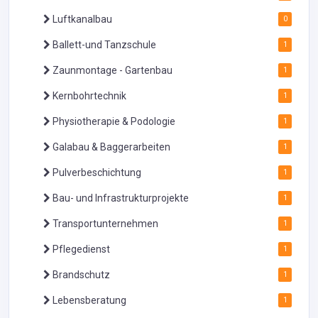
Luftkanalbau
0
Ballett-und Tanzschule
1
Zaunmontage - Gartenbau
1
Kernbohrtechnik
1
Physiotherapie & Podologie
1
Galabau & Baggerarbeiten
1
Pulverbeschichtung
1
Bau- und Infrastrukturprojekte
1
Transportunternehmen
1
Pflegedienst
1
Brandschutz
1
Lebensberatung
1