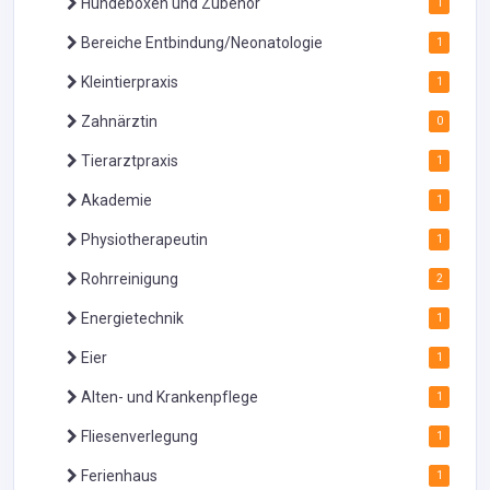
Hundeboxen und Zubehör
1
Bereiche Entbindung/Neonatologie
1
Kleintierpraxis
1
Zahnärztin
0
Tierarztpraxis
1
Akademie
1
Physiotherapeutin
1
Rohrreinigung
2
Energietechnik
1
Eier
1
Alten- und Krankenpflege
1
Fliesenverlegung
1
Ferienhaus
1