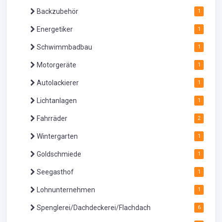
Backzubehör
1
Energetiker
1
Schwimmbadbau
1
Motorgeräte
1
Autolackierer
1
Lichtanlagen
1
Fahrräder
2
Wintergarten
1
Goldschmiede
1
Seegasthof
1
Lohnunternehmen
1
Spenglerei/Dachdeckerei/Flachdach
6