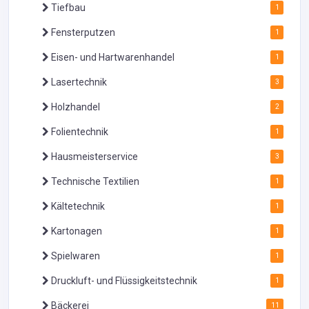
Tiefbau
1
Fensterputzen
1
Eisen- und Hartwarenhandel
1
Lasertechnik
3
Holzhandel
2
Folientechnik
1
Hausmeisterservice
3
Technische Textilien
1
Kältetechnik
1
Kartonagen
1
Spielwaren
1
Druckluft- und Flüssigkeitstechnik
1
Bäckerei
11