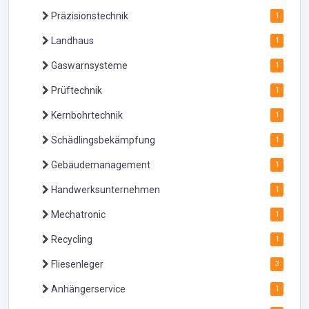
Präzisionstechnik
1
Landhaus
1
Gaswarnsysteme
1
Prüftechnik
1
Kernbohrtechnik
1
Schädlingsbekämpfung
1
Gebäudemanagement
1
Handwerksunternehmen
1
Mechatronic
1
Recycling
1
Fliesenleger
3
Anhängerservice
1