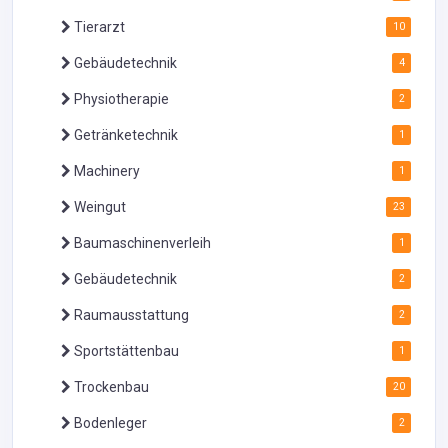
Tierarzt
10
Gebäudetechnik
4
Physiotherapie
2
Getränketechnik
1
Machinery
1
Weingut
23
Baumaschinenverleih
1
Gebäudetechnik
2
Raumausstattung
2
Sportstättenbau
1
Trockenbau
20
Bodenleger
2