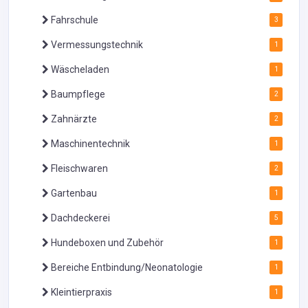
Fahrschule
3
Vermessungstechnik
1
Wäscheladen
1
Baumpflege
2
Zahnärzte
2
Maschinentechnik
1
Fleischwaren
2
Gartenbau
1
Dachdeckerei
5
Hundeboxen und Zubehör
1
Bereiche Entbindung/Neonatologie
1
Kleintierpraxis
1