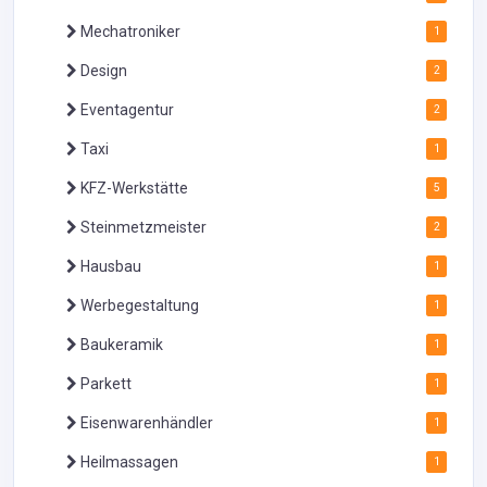
Mechatroniker
1
Design
2
Eventagentur
2
Taxi
1
KFZ-Werkstätte
5
Steinmetzmeister
2
Hausbau
1
Werbegestaltung
1
Baukeramik
1
Parkett
1
Eisenwarenhändler
1
Heilmassagen
1