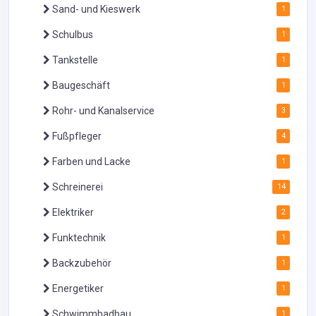
Sand- und Kieswerk
1
Schulbus
1
Tankstelle
1
Baugeschäft
1
Rohr- und Kanalservice
3
Fußpfleger
4
Farben und Lacke
1
Schreinerei
14
Elektriker
2
Funktechnik
1
Backzubehör
1
Energetiker
1
Schwimmbadbau
1