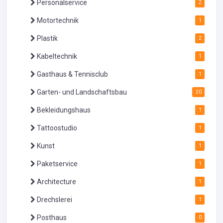
Personalservice
2
Motortechnik
1
Plastik
2
Kabeltechnik
1
Gasthaus & Tennisclub
1
Garten- und Landschaftsbau
20
Bekleidungshaus
1
Tattoostudio
1
Kunst
1
Paketservice
1
Architecture
1
Drechslerei
1
Posthaus
0