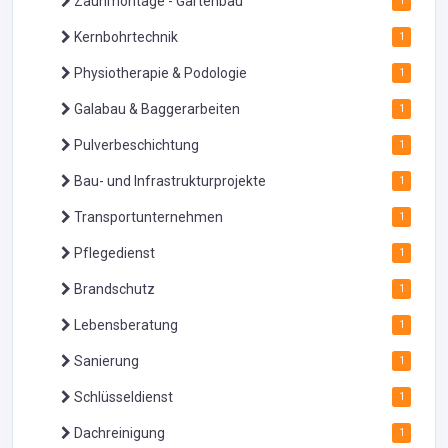
Zaunmontage - Gartenbau
1
Kernbohrtechnik
1
Physiotherapie & Podologie
1
Galabau & Baggerarbeiten
1
Pulverbeschichtung
1
Bau- und Infrastrukturprojekte
1
Transportunternehmen
1
Pflegedienst
1
Brandschutz
1
Lebensberatung
1
Sanierung
1
Schlüsseldienst
1
Dachreinigung
1