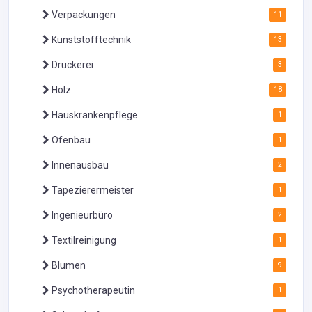
Verpackungen
11
Kunststofftechnik
13
Druckerei
3
Holz
18
Hauskrankenpflege
1
Ofenbau
1
Innenausbau
2
Tapezierermeister
1
Ingenieurbüro
2
Textilreinigung
1
Blumen
9
Psychotherapeutin
1