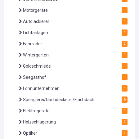
Motorgeräte
1
Autolackierer
1
Lichtanlagen
1
Fahrräder
2
Wintergarten
1
Goldschmiede
1
Seegasthof
1
Lohnunternehmen
1
Spenglerei/Dachdeckerei/Flachdach
6
Elektrogeräte
1
Holzschlägerung
2
Optiker
2