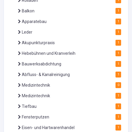
Rolladen
1
Balkon
1
Apparatebau
1
Leder
1
Akupunkturpraxis
1
Hebebühnen und Kranverleih
1
Bauwerksabdichtung
1
Abfluss- & Kanalreinigung
1
Medizintechnik
0
Medizintechnik
1
Tiefbau
1
Fensterputzen
1
Eisen- und Hartwarenhandel
1