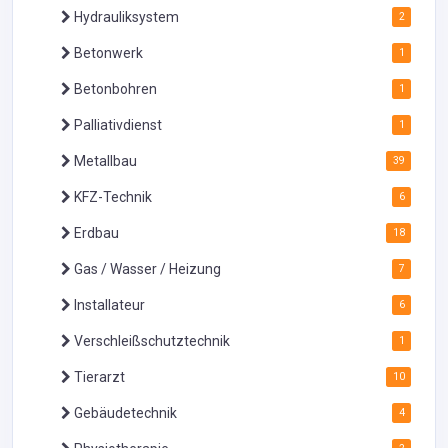
Hydrauliksystem
2
Betonwerk
1
Betonbohren
1
Palliativdienst
1
Metallbau
39
KFZ-Technik
6
Erdbau
18
Gas / Wasser / Heizung
7
Installateur
6
Verschleißschutztechnik
1
Tierarzt
10
Gebäudetechnik
4