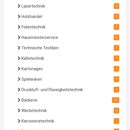
Lasertechnik
3
Holzhandel
2
Folientechnik
1
Hausmeisterservice
3
Technische Textilien
1
Kältetechnik
1
Kartonagen
1
Spielwaren
1
Druckluft- und Flüssigkeitstechnik
1
Bäckerei
11
Werbetechnik
3
Karosserietechnik
1