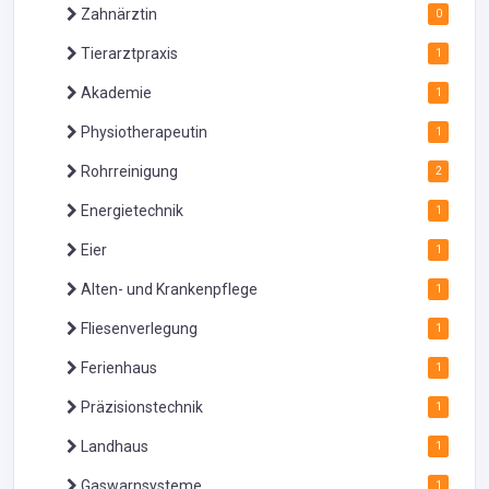
Zahnärztin
0
Tierarztpraxis
1
Akademie
1
Physiotherapeutin
1
Rohrreinigung
2
Energietechnik
1
Eier
1
Alten- und Krankenpflege
1
Fliesenverlegung
1
Ferienhaus
1
Präzisionstechnik
1
Landhaus
1
Gaswarnsysteme
1