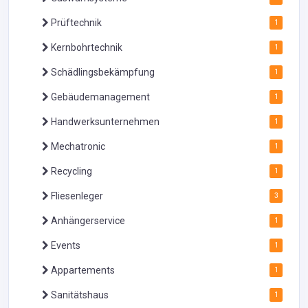
Prüftechnik
1
Kernbohrtechnik
1
Schädlingsbekämpfung
1
Gebäudemanagement
1
Handwerksunternehmen
1
Mechatronic
1
Recycling
1
Fliesenleger
3
Anhängerservice
1
Events
1
Appartements
1
Sanitätshaus
1