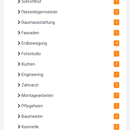
Schrotthof
1
Fliesenlegermeister
6
Raumausstattung
3
Fassaden
1
Erdbewegung
4
Fotostudio
1
Küchen
3
Engineering
1
Zahnarzt
3
Montagearbeiten
1
Pflegeheim
1
Baumeister
2
Kosmetik
3