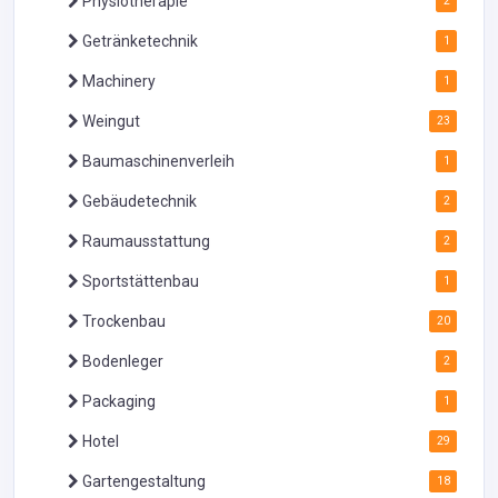
Physiotherapie
2
Getränketechnik
1
Machinery
1
Weingut
23
Baumaschinenverleih
1
Gebäudetechnik
2
Raumausstattung
2
Sportstättenbau
1
Trockenbau
20
Bodenleger
2
Packaging
1
Hotel
29
Gartengestaltung
18