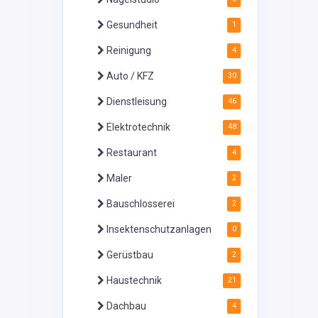
Gesundheit
1
Reinigung
4
Auto / KFZ
30
Dienstleisung
46
Elektrotechnik
48
Restaurant
4
Maler
2
Bauschlosserei
2
Insektenschutzanlagen
0
Gerüstbau
2
Haustechnik
21
Dachbau
4