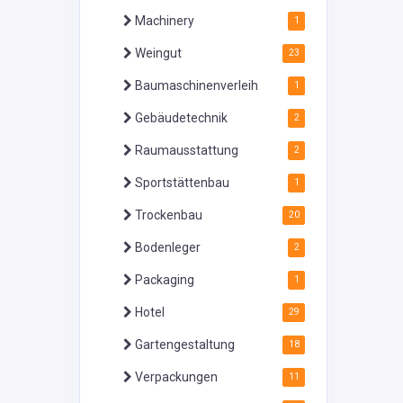
Machinery
1
Weingut
23
Baumaschinenverleih
1
Gebäudetechnik
2
Raumausstattung
2
Sportstättenbau
1
Trockenbau
20
Bodenleger
2
Packaging
1
Hotel
29
Gartengestaltung
18
Verpackungen
11