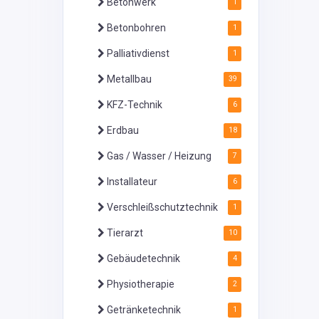
Betonwerk
1
Betonbohren
1
Palliativdienst
1
Metallbau
39
KFZ-Technik
6
Erdbau
18
Gas / Wasser / Heizung
7
Installateur
6
Verschleißschutztechnik
1
Tierarzt
10
Gebäudetechnik
4
Physiotherapie
2
Getränketechnik
1