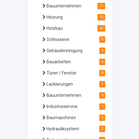
Bauunternehmen
11
Heizung
13
Holzbau
22
Schlosserei
9
Gebäudereinigung
3
Bauarbeiten
6
Türen / Fenster
8
Lackierungen
1
Bauunternehmen
4
Industrieservice
1
Baumaschinen
2
Hydrauliksystem
2