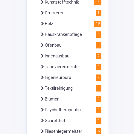
Kunststofftechnik
13
Druckerei
3
Holz
18
Hauskrankenpflege
1
Ofenbau
1
Innenausbau
2
Tapezierermeister
1
Ingenieurbüro
2
Textilreinigung
1
Blumen
9
Psychotherapeutin
1
Schrotthof
1
Fliesenlegermeister
6