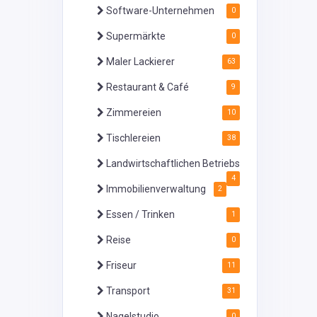
Software-Unternehmen
0
Supermärkte
0
Maler Lackierer
63
Restaurant & Café
9
Zimmereien
10
Tischlereien
38
Landwirtschaftlichen Betriebs
4
Immobilienverwaltung
2
Essen / Trinken
1
Reise
0
Friseur
11
Transport
31
Nagelstudio
0