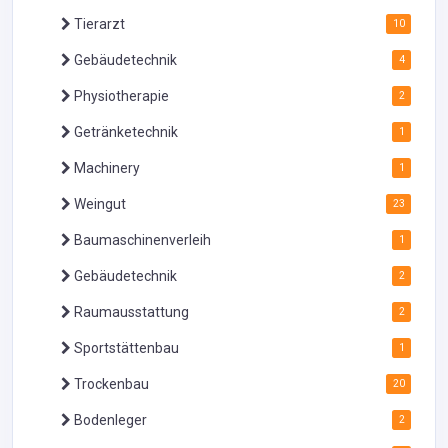
Tierarzt
10
Gebäudetechnik
4
Physiotherapie
2
Getränketechnik
1
Machinery
1
Weingut
23
Baumaschinenverleih
1
Gebäudetechnik
2
Raumausstattung
2
Sportstättenbau
1
Trockenbau
20
Bodenleger
2