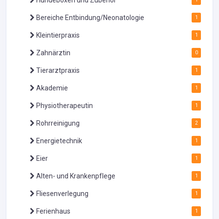
Bereiche Entbindung/Neonatologie
1
Kleintierpraxis
1
Zahnärztin
0
Tierarztpraxis
1
Akademie
1
Physiotherapeutin
1
Rohrreinigung
2
Energietechnik
1
Eier
1
Alten- und Krankenpflege
1
Fliesenverlegung
1
Ferienhaus
1