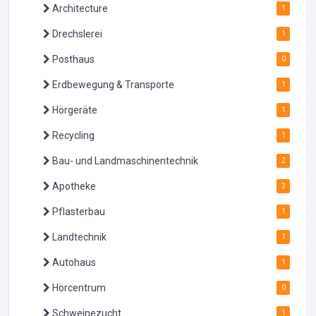
Architecture
1
Drechslerei
1
Posthaus
0
Erdbewegung & Transporte
1
Hörgeräte
1
Recycling
1
Bau- und Landmaschinentechnik
2
Apotheke
3
Pflasterbau
1
Landtechnik
1
Autohaus
1
Hörcentrum
0
Schweinezucht
1