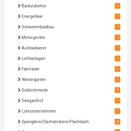
Backzubehör
1
Energetiker
1
Schwimmbadbau
1
Motorgeräte
1
Autolackierer
1
Lichtanlagen
1
Fahrräder
2
Wintergarten
1
Goldschmiede
1
Seegasthof
1
Lohnunternehmen
1
Spenglerei/Dachdeckerei/Flachdach
6