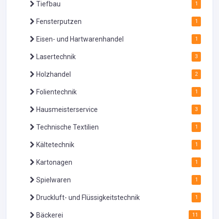
Tiefbau
1
Fensterputzen
1
Eisen- und Hartwarenhandel
1
Lasertechnik
3
Holzhandel
2
Folientechnik
1
Hausmeisterservice
3
Technische Textilien
1
Kältetechnik
1
Kartonagen
1
Spielwaren
1
Druckluft- und Flüssigkeitstechnik
1
Bäckerei
11