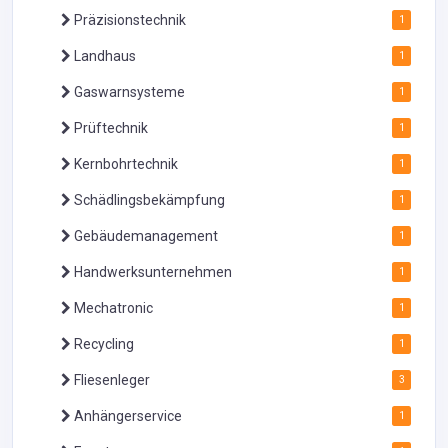
Präzisionstechnik
1
Landhaus
1
Gaswarnsysteme
1
Prüftechnik
1
Kernbohrtechnik
1
Schädlingsbekämpfung
1
Gebäudemanagement
1
Handwerksunternehmen
1
Mechatronic
1
Recycling
1
Fliesenleger
3
Anhängerservice
1