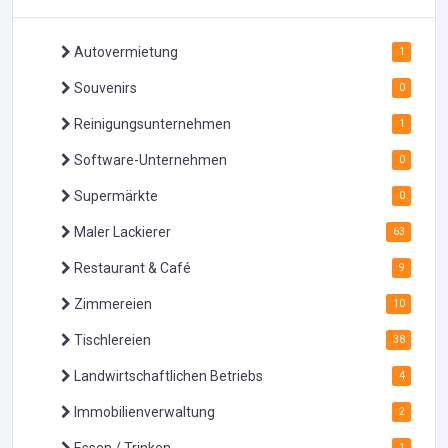
Autovermietung
1
Souvenirs
0
Reinigungsunternehmen
1
Software-Unternehmen
0
Supermärkte
0
Maler Lackierer
63
Restaurant & Café
9
Zimmereien
10
Tischlereien
38
Landwirtschaftlichen Betriebs
4
Immobilienverwaltung
2
Essen / Trinken
1