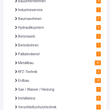
Bauunternehmen
4
Industrieservice
1
Baumaschinen
2
Hydrauliksystem
2
Betonwerk
1
Betonbohren
1
Palliativdienst
1
Metallbau
39
KFZ-Technik
6
Erdbau
18
Gas / Wasser / Heizung
7
Installateur
6
Verschleißschutztechnik
1