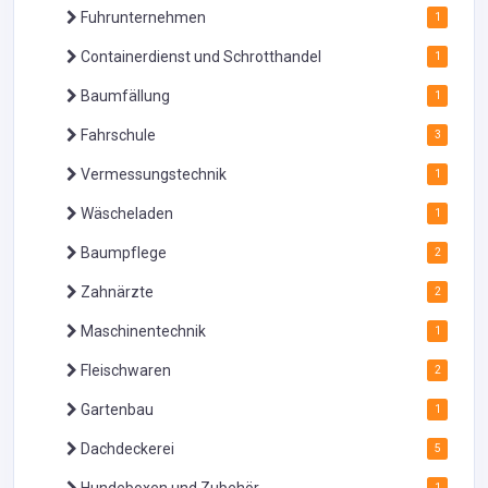
Fuhrunternehmen
1
Containerdienst und Schrotthandel
1
Baumfällung
1
Fahrschule
3
Vermessungstechnik
1
Wäscheladen
1
Baumpflege
2
Zahnärzte
2
Maschinentechnik
1
Fleischwaren
2
Gartenbau
1
Dachdeckerei
5
Hundeboxen und Zubehör
1