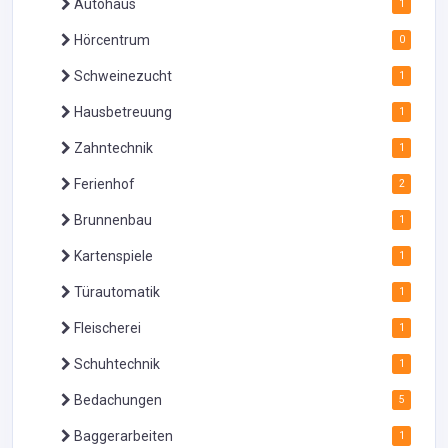
Autohaus
1
Hörcentrum
0
Schweinezucht
1
Hausbetreuung
1
Zahntechnik
1
Ferienhof
2
Brunnenbau
1
Kartenspiele
1
Türautomatik
1
Fleischerei
1
Schuhtechnik
1
Bedachungen
5
Baggerarbeiten
1