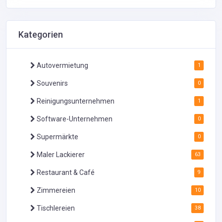
Kategorien
Autovermietung
1
Souvenirs
0
Reinigungsunternehmen
1
Software-Unternehmen
0
Supermärkte
0
Maler Lackierer
63
Restaurant & Café
9
Zimmereien
10
Tischlereien
38