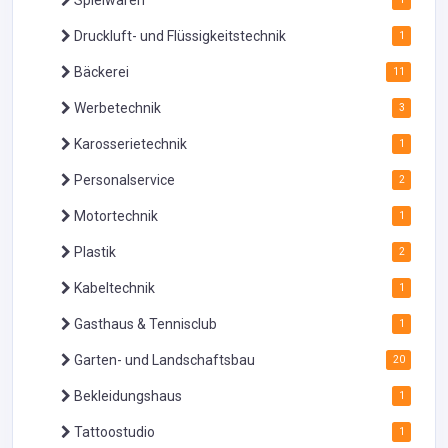
Druckluft- und Flüssigkeitstechnik
1
Bäckerei
11
Werbetechnik
3
Karosserietechnik
1
Personalservice
2
Motortechnik
1
Plastik
2
Kabeltechnik
1
Gasthaus & Tennisclub
1
Garten- und Landschaftsbau
20
Bekleidungshaus
1
Tattoostudio
1