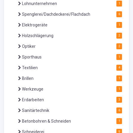
Lohnunternehmen
1
Spenglerei/Dachdeckerei/Flachdach
6
Elektrogeräte
1
Holzschlägerung
2
Optiker
2
Sporthaus
1
Textilien
4
Brillen
1
Werkzeuge
1
Erdarbeiten
3
Sanitärtechnik
6
Betonbohren & Schneiden
1
Schneiderei
9