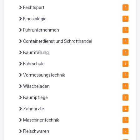
Fechtsport
1
Kinesiologie
1
Fuhrunternehmen
1
Containerdienst und Schrotthandel
1
Baumfällung
1
Fahrschule
3
Vermessungstechnik
1
Wäscheladen
1
Baumpflege
2
Zahnärzte
2
Maschinentechnik
1
Fleischwaren
2