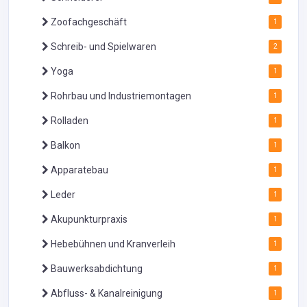
Zoofachgeschäft
1
Schreib- und Spielwaren
2
Yoga
1
Rohrbau und Industriemontagen
1
Rolladen
1
Balkon
1
Apparatebau
1
Leder
1
Akupunkturpraxis
1
Hebebühnen und Kranverleih
1
Bauwerksabdichtung
1
Abfluss- & Kanalreinigung
1