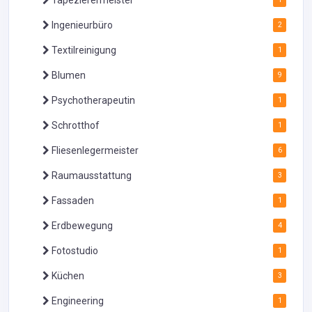
Ingenieurbüro
2
Textilreinigung
1
Blumen
9
Psychotherapeutin
1
Schrotthof
1
Fliesenlegermeister
6
Raumausstattung
3
Fassaden
1
Erdbewegung
4
Fotostudio
1
Küchen
3
Engineering
1