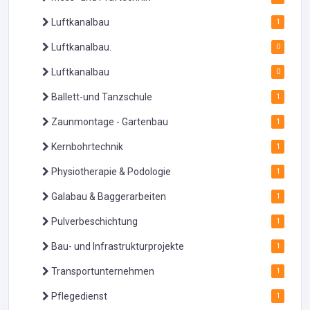
Luftkanalbau
1
Luftkanalbau.
0
Luftkanalbau
0
Ballett-und Tanzschule
1
Zaunmontage - Gartenbau
1
Kernbohrtechnik
1
Physiotherapie & Podologie
1
Galabau & Baggerarbeiten
1
Pulverbeschichtung
1
Bau- und Infrastrukturprojekte
1
Transportunternehmen
1
Pflegedienst
1