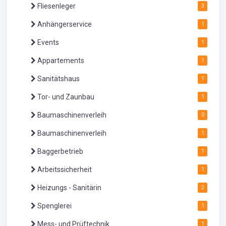
Fliesenleger
3
Anhängerservice
1
Events
1
Appartements
1
Sanitätshaus
1
Tor- und Zaunbau
1
Baumaschinenverleih
0
Baumaschinenverleih
1
Baggerbetrieb
1
Arbeitssicherheit
1
Heizungs - Sanitärin
2
Spenglerei
1
Mess- und Prüftechnik
1