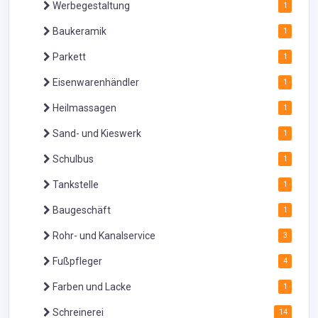
Werbegestaltung
1
Baukeramik
1
Parkett
1
Eisenwarenhändler
1
Heilmassagen
1
Sand- und Kieswerk
1
Schulbus
1
Tankstelle
1
Baugeschäft
1
Rohr- und Kanalservice
3
Fußpfleger
4
Farben und Lacke
1
Schreinerei
14