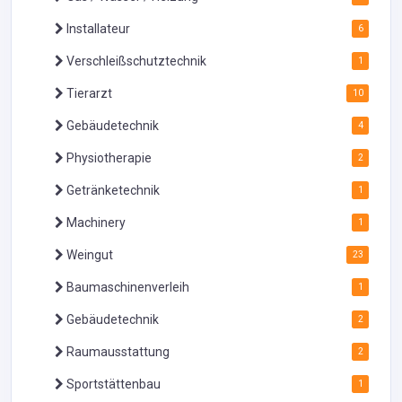
Installateur
6
Verschleißschutztechnik
1
Tierarzt
10
Gebäudetechnik
4
Physiotherapie
2
Getränketechnik
1
Machinery
1
Weingut
23
Baumaschinenverleih
1
Gebäudetechnik
2
Raumausstattung
2
Sportstättenbau
1