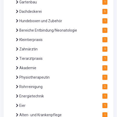
Gartenbau
1
Dachdeckerei
5
Hundeboxen und Zubehör
1
Bereiche Entbindung/Neonatologie
1
Kleintierpraxis
1
Zahnärztin
0
Tierarztpraxis
1
Akademie
1
Physiotherapeutin
1
Rohrreinigung
2
Energietechnik
1
Eier
1
Alten- und Krankenpflege
1