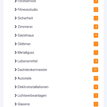
Forstservice
2
Fitnessstudio
3
Sicherheit
1
Zimmerei
4
Gästehaus
6
Oldtimer
1
Metallguss
1
Lebensmittel
4
Dachdeckermeister
22
Autoteile
1
Elektroinstallationen
3
Lichtwerbeanlagen
1
Glaserei
7