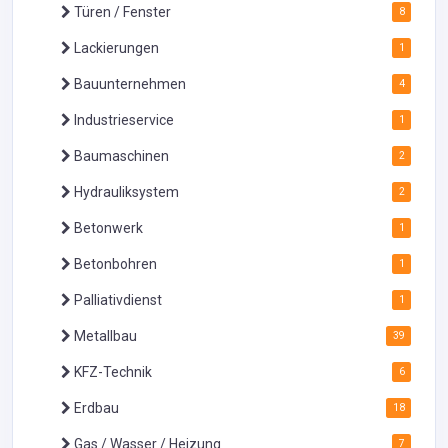
Türen / Fenster
8
Lackierungen
1
Bauunternehmen
4
Industrieservice
1
Baumaschinen
2
Hydrauliksystem
2
Betonwerk
1
Betonbohren
1
Palliativdienst
1
Metallbau
39
KFZ-Technik
6
Erdbau
18
Gas / Wasser / Heizung
7