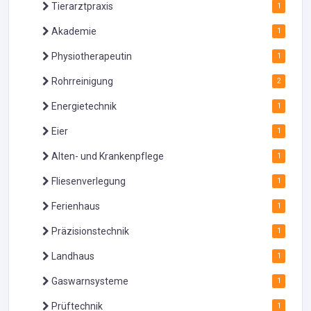
Tierarztpraxis
1
Akademie
1
Physiotherapeutin
1
Rohrreinigung
2
Energietechnik
1
Eier
1
Alten- und Krankenpflege
1
Fliesenverlegung
1
Ferienhaus
1
Präzisionstechnik
1
Landhaus
1
Gaswarnsysteme
1
Prüftechnik
1