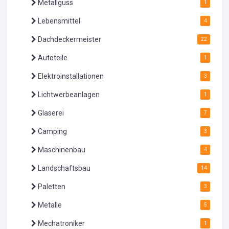
Metallguss
1
Lebensmittel
4
Dachdeckermeister
22
Autoteile
1
Elektroinstallationen
3
Lichtwerbeanlagen
1
Glaserei
7
Camping
3
Maschinenbau
4
Landschaftsbau
14
Paletten
3
Metalle
5
Mechatroniker
1