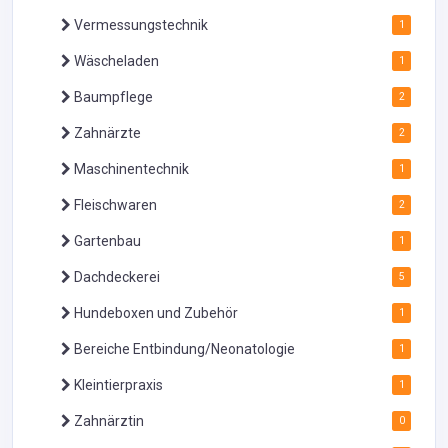
Vermessungstechnik
1
Wäscheladen
1
Baumpflege
2
Zahnärzte
2
Maschinentechnik
1
Fleischwaren
2
Gartenbau
1
Dachdeckerei
5
Hundeboxen und Zubehör
1
Bereiche Entbindung/Neonatologie
1
Kleintierpraxis
1
Zahnärztin
0