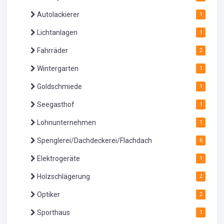
Autolackierer
1
Lichtanlagen
1
Fahrräder
2
Wintergarten
1
Goldschmiede
1
Seegasthof
1
Lohnunternehmen
1
Spenglerei/Dachdeckerei/Flachdach
6
Elektrogeräte
1
Holzschlägerung
2
Optiker
2
Sporthaus
1