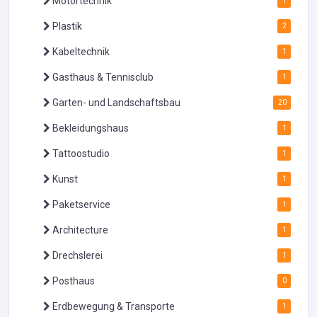
Motortechnik
1
Plastik
2
Kabeltechnik
1
Gasthaus & Tennisclub
1
Garten- und Landschaftsbau
20
Bekleidungshaus
1
Tattoostudio
1
Kunst
1
Paketservice
1
Architecture
1
Drechslerei
1
Posthaus
0
Erdbewegung & Transporte
1