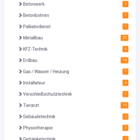
Betonwerk
1
Betonbohren
1
Palliativdienst
1
Metallbau
39
KFZ-Technik
6
Erdbau
18
Gas / Wasser / Heizung
7
Installateur
6
Verschleißschutztechnik
1
Tierarzt
10
Gebäudetechnik
4
Physiotherapie
2
Getränketechnik
1