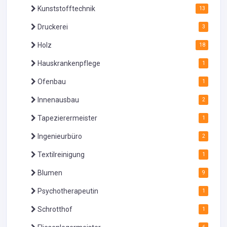
Kunststofftechnik
13
Druckerei
3
Holz
18
Hauskrankenpflege
1
Ofenbau
1
Innenausbau
2
Tapezierermeister
1
Ingenieurbüro
2
Textilreinigung
1
Blumen
9
Psychotherapeutin
1
Schrotthof
1