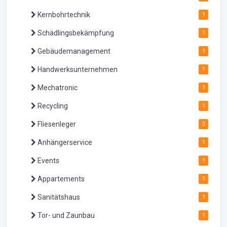
Kernbohrtechnik
1
Schädlingsbekämpfung
1
Gebäudemanagement
1
Handwerksunternehmen
1
Mechatronic
1
Recycling
1
Fliesenleger
3
Anhängerservice
1
Events
1
Appartements
1
Sanitätshaus
1
Tor- und Zaunbau
1