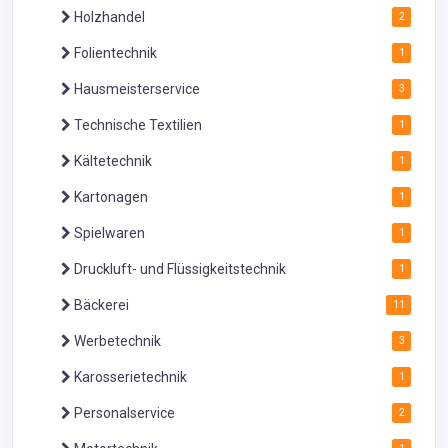
Holzhandel
2
Folientechnik
1
Hausmeisterservice
3
Technische Textilien
1
Kältetechnik
1
Kartonagen
1
Spielwaren
1
Druckluft- und Flüssigkeitstechnik
1
Bäckerei
11
Werbetechnik
3
Karosserietechnik
1
Personalservice
2