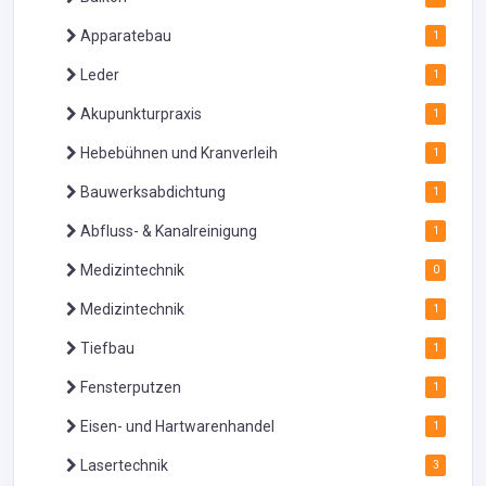
Apparatebau
1
Leder
1
Akupunkturpraxis
1
Hebebühnen und Kranverleih
1
Bauwerksabdichtung
1
Abfluss- & Kanalreinigung
1
Medizintechnik
0
Medizintechnik
1
Tiefbau
1
Fensterputzen
1
Eisen- und Hartwarenhandel
1
Lasertechnik
3