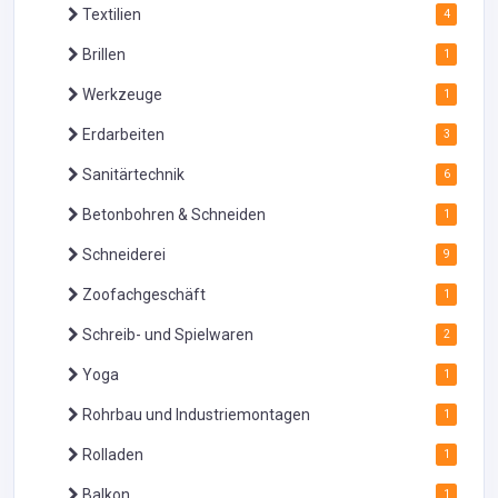
Textilien
4
Brillen
1
Werkzeuge
1
Erdarbeiten
3
Sanitärtechnik
6
Betonbohren & Schneiden
1
Schneiderei
9
Zoofachgeschäft
1
Schreib- und Spielwaren
2
Yoga
1
Rohrbau und Industriemontagen
1
Rolladen
1
Balkon
1