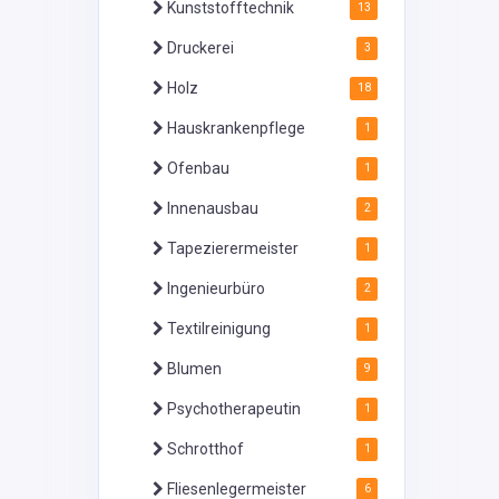
Kunststofftechnik
13
Druckerei
3
Holz
18
Hauskrankenpflege
1
Ofenbau
1
Innenausbau
2
Tapezierermeister
1
Ingenieurbüro
2
Textilreinigung
1
Blumen
9
Psychotherapeutin
1
Schrotthof
1
Fliesenlegermeister
6