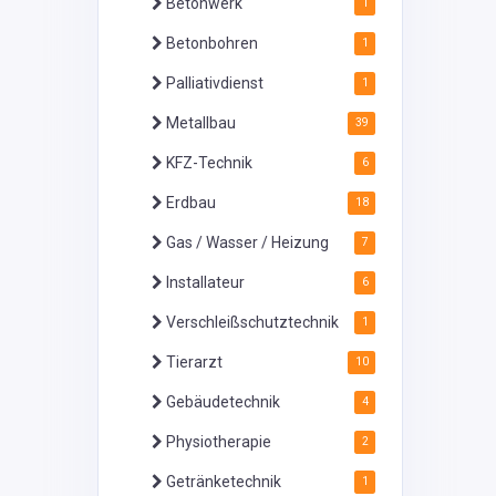
Betonwerk
1
Betonbohren
1
Palliativdienst
1
Metallbau
39
KFZ-Technik
6
Erdbau
18
Gas / Wasser / Heizung
7
Installateur
6
Verschleißschutztechnik
1
Tierarzt
10
Gebäudetechnik
4
Physiotherapie
2
Getränketechnik
1