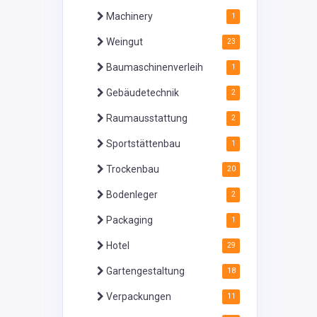
Machinery
1
Weingut
23
Baumaschinenverleih
1
Gebäudetechnik
2
Raumausstattung
2
Sportstättenbau
1
Trockenbau
20
Bodenleger
2
Packaging
1
Hotel
29
Gartengestaltung
18
Verpackungen
11