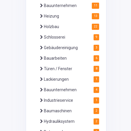
Bauunternehmen
11
Heizung
13
Holzbau
22
Schlosserei
9
Gebäudereinigung
3
Bauarbeiten
6
Türen / Fenster
8
Lackierungen
1
Bauunternehmen
4
Industrieservice
1
Baumaschinen
2
Hydrauliksystem
2