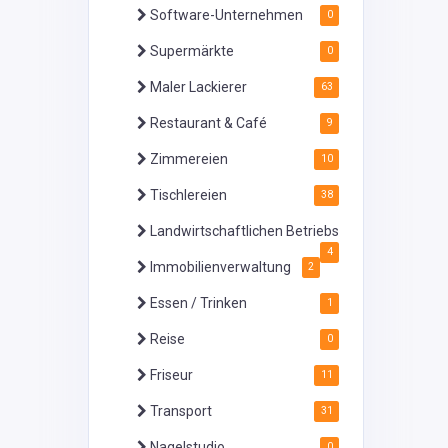
Software-Unternehmen
0
Supermärkte
0
Maler Lackierer
63
Restaurant & Café
9
Zimmereien
10
Tischlereien
38
Landwirtschaftlichen Betriebs
4
Immobilienverwaltung
2
Essen / Trinken
1
Reise
0
Friseur
11
Transport
31
Nagelstudio
0