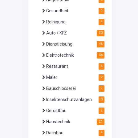
Gesundheit
1
Reinigung
4
Auto / KFZ
30
Dienstleisung
46
Elektrotechnik
48
Restaurant
4
Maler
2
Bauschlosserei
2
Insektenschutzanlagen
0
Gerüstbau
2
Haustechnik
21
Dachbau
4