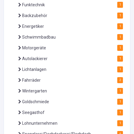
Funktechnik
1
Backzubehör
1
Energetiker
1
Schwimmbadbau
1
Motorgeräte
1
Autolackierer
1
Lichtanlagen
1
Fahrräder
2
Wintergarten
1
Goldschmiede
1
Seegasthof
1
Lohnunternehmen
1
Spenglerei/Dachdeckerei/Flachdach
6