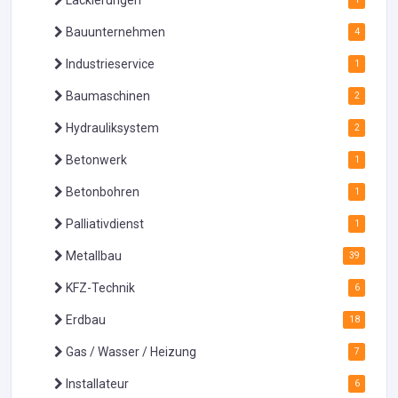
Bauunternehmen
4
Industrieservice
1
Baumaschinen
2
Hydrauliksystem
2
Betonwerk
1
Betonbohren
1
Palliativdienst
1
Metallbau
39
KFZ-Technik
6
Erdbau
18
Gas / Wasser / Heizung
7
Installateur
6