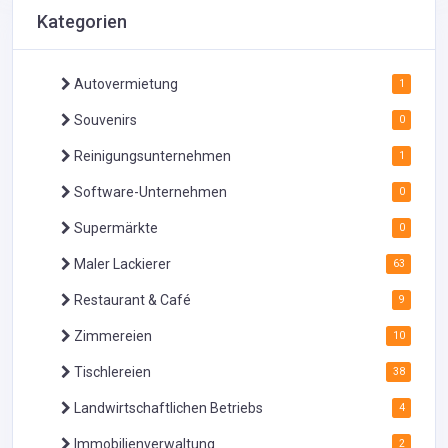
Kategorien
Autovermietung
1
Souvenirs
0
Reinigungsunternehmen
1
Software-Unternehmen
0
Supermärkte
0
Maler Lackierer
63
Restaurant & Café
9
Zimmereien
10
Tischlereien
38
Landwirtschaftlichen Betriebs
4
Immobilienverwaltung
2