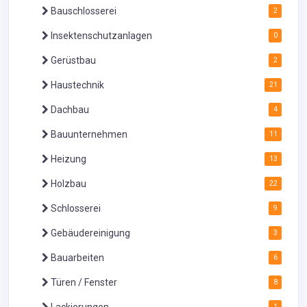
Bauschlosserei
2
Insektenschutzanlagen
0
Gerüstbau
2
Haustechnik
21
Dachbau
4
Bauunternehmen
11
Heizung
13
Holzbau
22
Schlosserei
9
Gebäudereinigung
3
Bauarbeiten
6
Türen / Fenster
8
Lackierungen
1