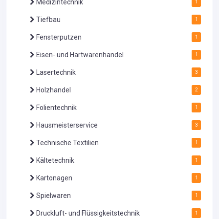
Medizintechnik
1
Tiefbau
1
Fensterputzen
1
Eisen- und Hartwarenhandel
1
Lasertechnik
3
Holzhandel
2
Folientechnik
1
Hausmeisterservice
3
Technische Textilien
1
Kältetechnik
1
Kartonagen
1
Spielwaren
1
Druckluft- und Flüssigkeitstechnik
1