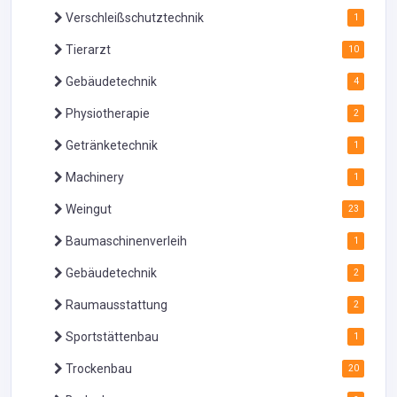
Verschleißschutztechnik
1
Tierarzt
10
Gebäudetechnik
4
Physiotherapie
2
Getränketechnik
1
Machinery
1
Weingut
23
Baumaschinenverleih
1
Gebäudetechnik
2
Raumausstattung
2
Sportstättenbau
1
Trockenbau
20