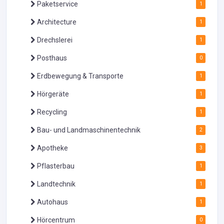
Paketservice
1
Architecture
1
Drechslerei
1
Posthaus
0
Erdbewegung & Transporte
1
Hörgeräte
1
Recycling
1
Bau- und Landmaschinentechnik
2
Apotheke
3
Pflasterbau
1
Landtechnik
1
Autohaus
1
Hörcentrum
0