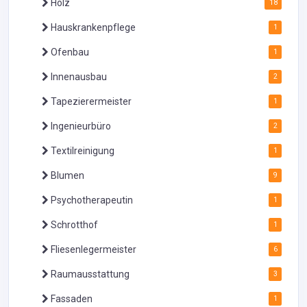
Holz
18
Hauskrankenpflege
1
Ofenbau
1
Innenausbau
2
Tapezierermeister
1
Ingenieurbüro
2
Textilreinigung
1
Blumen
9
Psychotherapeutin
1
Schrotthof
1
Fliesenlegermeister
6
Raumausstattung
3
Fassaden
1