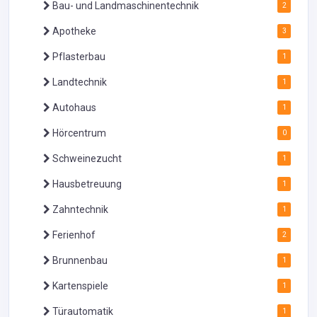
Bau- und Landmaschinentechnik
2
Apotheke
3
Pflasterbau
1
Landtechnik
1
Autohaus
1
Hörcentrum
0
Schweinezucht
1
Hausbetreuung
1
Zahntechnik
1
Ferienhof
2
Brunnenbau
1
Kartenspiele
1
Türautomatik
1