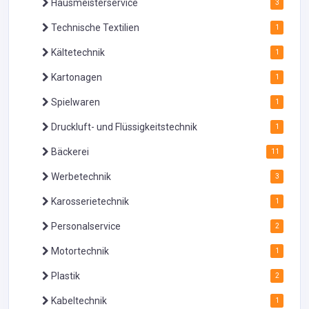
Hausmeisterservice
3
Technische Textilien
1
Kältetechnik
1
Kartonagen
1
Spielwaren
1
Druckluft- und Flüssigkeitstechnik
1
Bäckerei
11
Werbetechnik
3
Karosserietechnik
1
Personalservice
2
Motortechnik
1
Plastik
2
Kabeltechnik
1