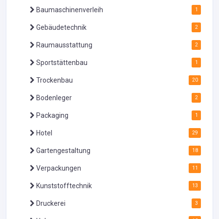
Baumaschinenverleih
1
Gebäudetechnik
2
Raumausstattung
2
Sportstättenbau
1
Trockenbau
20
Bodenleger
2
Packaging
1
Hotel
29
Gartengestaltung
18
Verpackungen
11
Kunststofftechnik
13
Druckerei
3