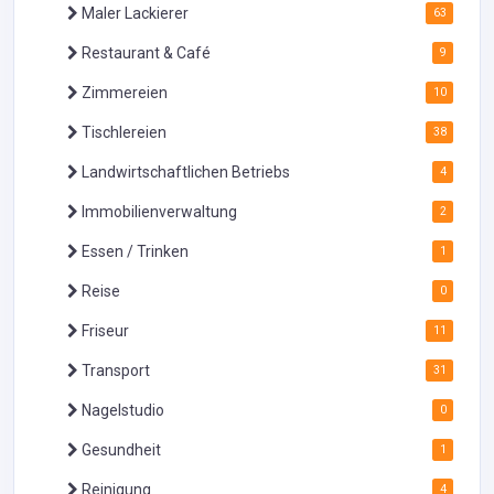
Maler Lackierer
63
Restaurant & Café
9
Zimmereien
10
Tischlereien
38
Landwirtschaftlichen Betriebs
4
Immobilienverwaltung
2
Essen / Trinken
1
Reise
0
Friseur
11
Transport
31
Nagelstudio
0
Gesundheit
1
Reinigung
4