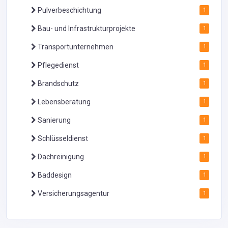
Pulverbeschichtung
1
Bau- und Infrastrukturprojekte
1
Transportunternehmen
1
Pflegedienst
1
Brandschutz
1
Lebensberatung
1
Sanierung
1
Schlüsseldienst
1
Dachreinigung
1
Baddesign
1
Versicherungsagentur
1