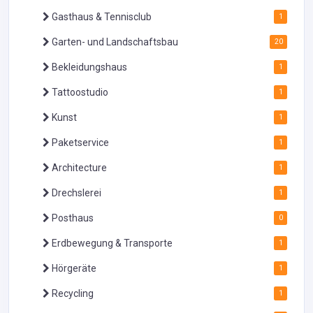
Gasthaus & Tennisclub
1
Garten- und Landschaftsbau
20
Bekleidungshaus
1
Tattoostudio
1
Kunst
1
Paketservice
1
Architecture
1
Drechslerei
1
Posthaus
0
Erdbewegung & Transporte
1
Hörgeräte
1
Recycling
1