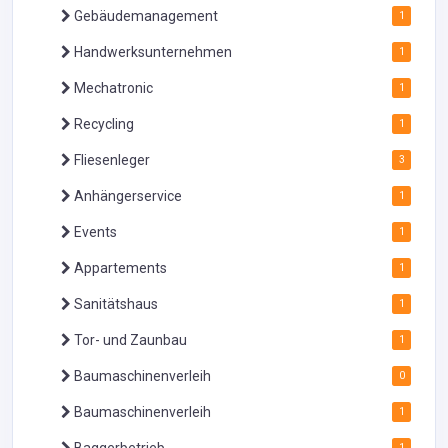
Gebäudemanagement
1
Handwerksunternehmen
1
Mechatronic
1
Recycling
1
Fliesenleger
3
Anhängerservice
1
Events
1
Appartements
1
Sanitätshaus
1
Tor- und Zaunbau
1
Baumaschinenverleih
0
Baumaschinenverleih
1
1