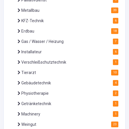
Palliativdienst
Metallbau
39
KFZ-Technik
6
Erdbau
18
Gas / Wasser / Heizung
7
Installateur
6
Verschleißschutztechnik
1
Tierarzt
10
Gebäudetechnik
4
Physiotherapie
2
Getränketechnik
1
Machinery
1
Weingut
23