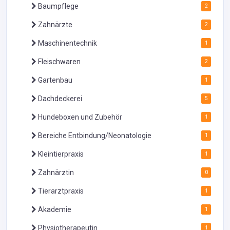
Baumpflege
2
Zahnärzte
2
Maschinentechnik
1
Fleischwaren
2
Gartenbau
1
Dachdeckerei
5
Hundeboxen und Zubehör
1
Bereiche Entbindung/Neonatologie
1
Kleintierpraxis
1
Zahnärztin
0
Tierarztpraxis
1
Akademie
1
Physiotherapeutin
1