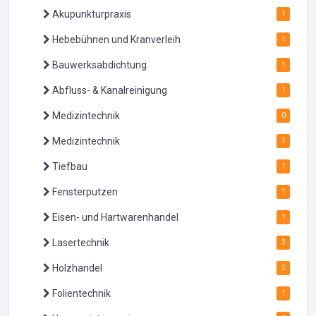
Akupunkturpraxis
1
Hebebühnen und Kranverleih
1
Bauwerksabdichtung
1
Abfluss- & Kanalreinigung
1
Medizintechnik
0
Medizintechnik
1
Tiefbau
1
Fensterputzen
1
Eisen- und Hartwarenhandel
1
Lasertechnik
3
Holzhandel
2
Folientechnik
1