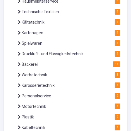
Hausmeisterservice
3
Technische Textilien
1
Kältetechnik
1
Kartonagen
1
Spielwaren
1
Druckluft- und Flüssigkeitstechnik
1
Bäckerei
11
Werbetechnik
3
Karosserietechnik
1
Personalservice
2
Motortechnik
1
Plastik
2
Kabeltechnik
1