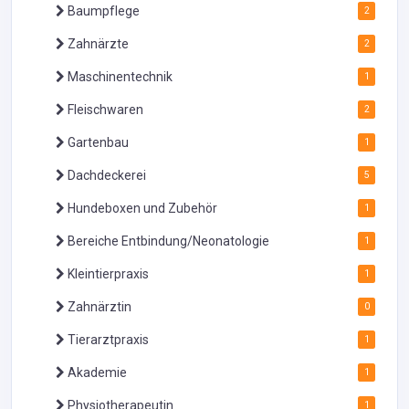
Baumpflege
2
Zahnärzte
2
Maschinentechnik
1
Fleischwaren
2
Gartenbau
1
Dachdeckerei
5
Hundeboxen und Zubehör
1
Bereiche Entbindung/Neonatologie
1
Kleintierpraxis
1
Zahnärztin
0
Tierarztpraxis
1
Akademie
1
Physiotherapeutin
1