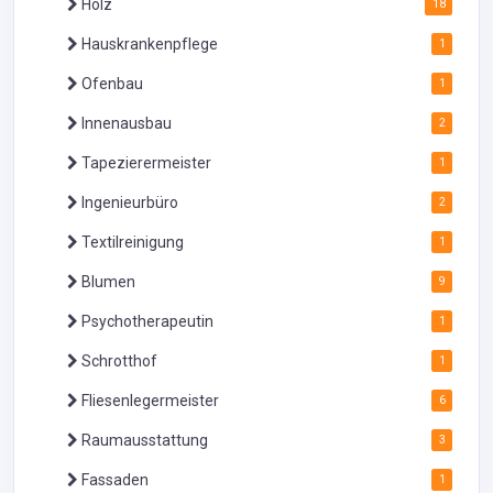
Holz
18
Hauskrankenpflege
1
Ofenbau
1
Innenausbau
2
Tapezierermeister
1
Ingenieurbüro
2
Textilreinigung
1
Blumen
9
Psychotherapeutin
1
Schrotthof
1
Fliesenlegermeister
6
Raumausstattung
3
Fassaden
1