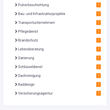
Pulverbeschichtung
1
Bau- und Infrastrukturprojekte
1
Transportunternehmen
1
Pflegedienst
1
Brandschutz
1
Lebensberatung
1
Sanierung
1
Schlüsseldienst
1
Dachreinigung
1
Baddesign
1
Versicherungsagentur
1