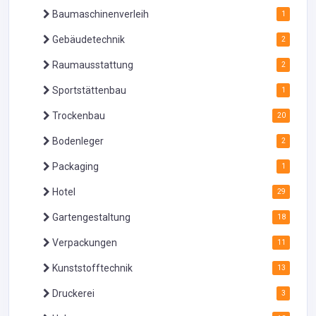
Baumaschinenverleih
1
Gebäudetechnik
2
Raumausstattung
2
Sportstättenbau
1
Trockenbau
20
Bodenleger
2
Packaging
1
Hotel
29
Gartengestaltung
18
Verpackungen
11
Kunststofftechnik
13
Druckerei
3