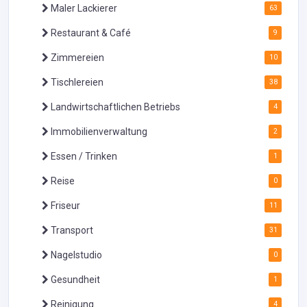
Maler Lackierer
63
Restaurant & Café
9
Zimmereien
10
Tischlereien
38
Landwirtschaftlichen Betriebs
4
Immobilienverwaltung
2
Essen / Trinken
1
Reise
0
Friseur
11
Transport
31
Nagelstudio
0
Gesundheit
1
Reinigung
4