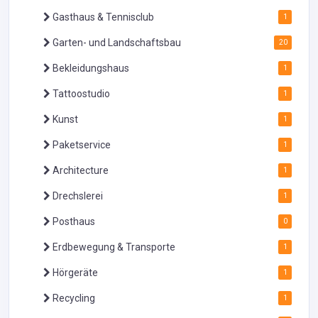
Gasthaus & Tennisclub
1
Garten- und Landschaftsbau
20
Bekleidungshaus
1
Tattoostudio
1
Kunst
1
Paketservice
1
Architecture
1
Drechslerei
1
Posthaus
0
Erdbewegung & Transporte
1
Hörgeräte
1
Recycling
1