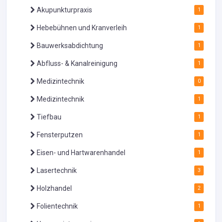
Akupunkturpraxis
1
Hebebühnen und Kranverleih
1
Bauwerksabdichtung
1
Abfluss- & Kanalreinigung
1
Medizintechnik
0
Medizintechnik
1
Tiefbau
1
Fensterputzen
1
Eisen- und Hartwarenhandel
1
Lasertechnik
3
Holzhandel
2
Folientechnik
1