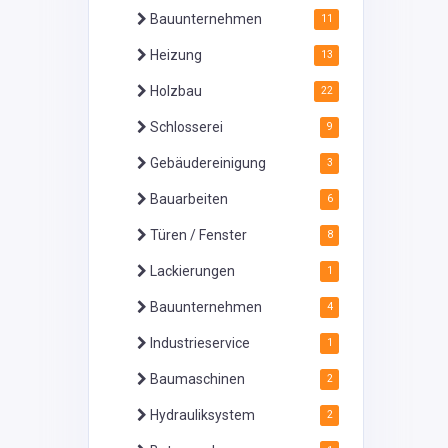
Bauunternehmen
11
Heizung
13
Holzbau
22
Schlosserei
9
Gebäudereinigung
3
Bauarbeiten
6
Türen / Fenster
8
Lackierungen
1
Bauunternehmen
4
Industrieservice
1
Baumaschinen
2
Hydrauliksystem
2