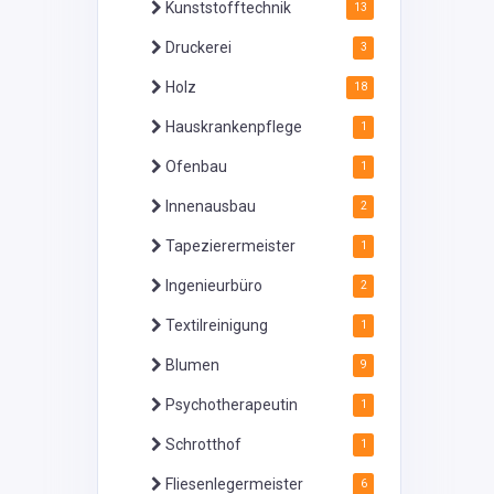
Kunststofftechnik
13
Druckerei
3
Holz
18
Hauskrankenpflege
1
Ofenbau
1
Innenausbau
2
Tapezierermeister
1
Ingenieurbüro
2
Textilreinigung
1
Blumen
9
Psychotherapeutin
1
Schrotthof
1
Fliesenlegermeister
6