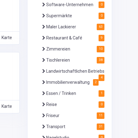
Software-Unternehmen
0
Supermärkte
0
Maler Lackierer
63
Karte
Restaurant & Café
9
Zimmereien
10
Tischlereien
38
Landwirtschaftlichen Betriebs
4
Immobilienverwaltung
2
Essen / Trinken
1
Reise
0
Karte
Friseur
11
Transport
31
Nagelstudio
0