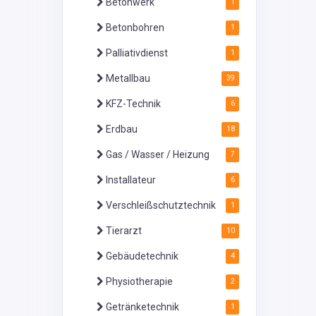
Betonwerk
1
Betonbohren
1
Palliativdienst
1
Metallbau
39
KFZ-Technik
6
Erdbau
18
Gas / Wasser / Heizung
7
Installateur
6
Verschleißschutztechnik
1
Tierarzt
10
Gebäudetechnik
4
Physiotherapie
2
Getränketechnik
1