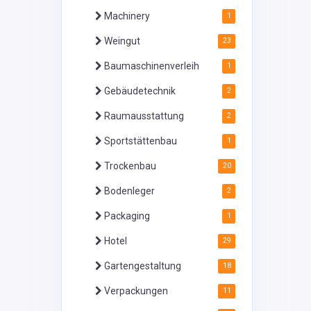
Machinery
1
Weingut
23
Baumaschinenverleih
1
Gebäudetechnik
2
Raumausstattung
2
Sportstättenbau
1
Trockenbau
20
Bodenleger
2
Packaging
1
Hotel
29
Gartengestaltung
18
Verpackungen
11