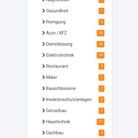
Gesundheit
1
Reinigung
4
Auto / KFZ
30
Dienstleisung
46
Elektrotechnik
48
Restaurant
4
Maler
2
Bauschlosserei
2
Insektenschutzanlagen
0
Gerüstbau
2
Haustechnik
21
Dachbau
4