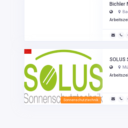
Bichler
Bad
Arbeitszei
Neu
SOLUS 
Mü
Arbeitszei
Sonnenschutztechnik