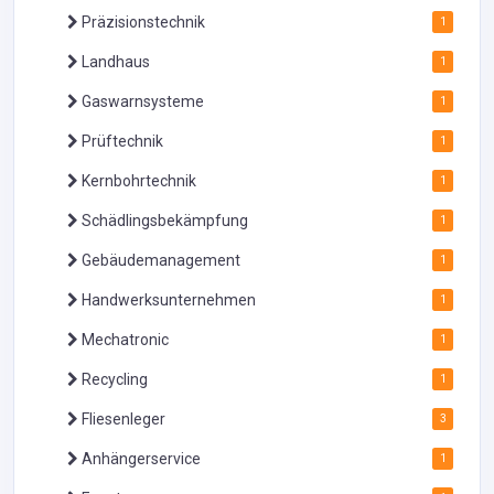
Präzisionstechnik
1
Landhaus
1
Gaswarnsysteme
1
Prüftechnik
1
Kernbohrtechnik
1
Schädlingsbekämpfung
1
Gebäudemanagement
1
Handwerksunternehmen
1
Mechatronic
1
Recycling
1
Fliesenleger
3
Anhängerservice
1