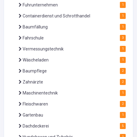
Fuhrunternehmen
1
Containerdienst und Schrotthandel
1
Baumfällung
1
Fahrschule
3
Vermessungstechnik
1
Wäscheladen
1
Baumpflege
2
Zahnärzte
2
Maschinentechnik
1
Fleischwaren
2
Gartenbau
1
Dachdeckerei
5
Hundeboxen und Zubehör
1