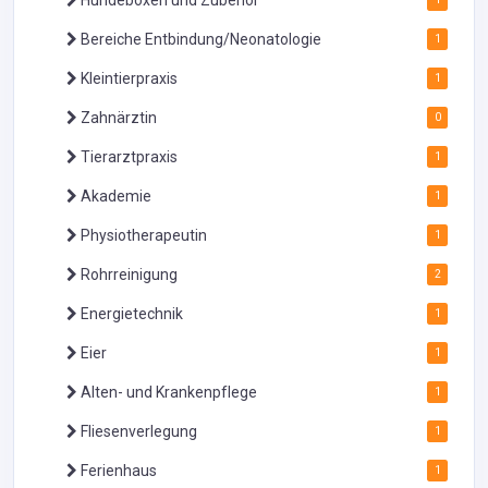
Bereiche Entbindung/Neonatologie
1
Kleintierpraxis
1
Zahnärztin
0
Tierarztpraxis
1
Akademie
1
Physiotherapeutin
1
Rohrreinigung
2
Energietechnik
1
Eier
1
Alten- und Krankenpflege
1
Fliesenverlegung
1
Ferienhaus
1