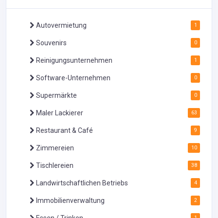
Autovermietung
1
Souvenirs
0
Reinigungsunternehmen
1
Software-Unternehmen
0
Supermärkte
0
Maler Lackierer
63
Restaurant & Café
9
Zimmereien
10
Tischlereien
38
Landwirtschaftlichen Betriebs
4
Immobilienverwaltung
2
Essen / Trinken
1