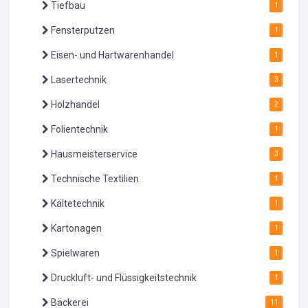
Tiefbau
1
Fensterputzen
1
Eisen- und Hartwarenhandel
1
Lasertechnik
3
Holzhandel
2
Folientechnik
1
Hausmeisterservice
3
Technische Textilien
1
Kältetechnik
1
Kartonagen
1
Spielwaren
1
Druckluft- und Flüssigkeitstechnik
1
Bäckerei
11