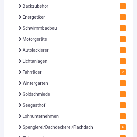
Backzubehör
1
Energetiker
1
Schwimmbadbau
1
Motorgeräte
1
Autolackierer
1
Lichtanlagen
1
Fahrräder
2
Wintergarten
1
Goldschmiede
1
Seegasthof
1
Lohnunternehmen
1
Spenglerei/Dachdeckerei/Flachdach
6