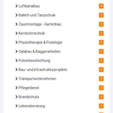
Luftkanalbau
0
Ballett-und Tanzschule
1
Zaunmontage - Gartenbau
1
Kernbohrtechnik
1
Physiotherapie & Podologie
1
Galabau & Baggerarbeiten
1
Pulverbeschichtung
1
Bau- und Infrastrukturprojekte
1
Transportunternehmen
1
Pflegedienst
1
Brandschutz
1
Lebensberatung
1