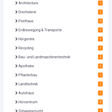
Architecture
1
Drechslerei
1
Posthaus
0
Erdbewegung & Transporte
1
Hörgeräte
1
Recycling
1
Bau- und Landmaschinentechnik
2
Apotheke
3
Pflasterbau
1
Landtechnik
1
Autohaus
1
Hörcentrum
0
Schweinezucht
1