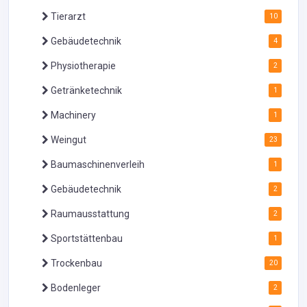
Tierarzt
10
Gebäudetechnik
4
Physiotherapie
2
Getränketechnik
1
Machinery
1
Weingut
23
Baumaschinenverleih
1
Gebäudetechnik
2
Raumausstattung
2
Sportstättenbau
1
Trockenbau
20
Bodenleger
2