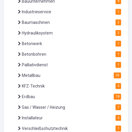
Bauunternehmen
4
Industrieservice
1
Baumaschinen
2
Hydrauliksystem
2
Betonwerk
1
Betonbohren
1
Palliativdienst
1
Metallbau
39
KFZ-Technik
6
Erdbau
18
Gas / Wasser / Heizung
7
Installateur
6
Verschleißschutztechnik
1