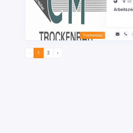
St.
Arbeitszei
Trockenbau
‹
1
2
›