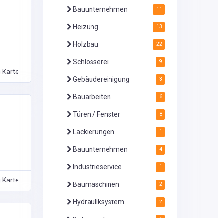
Bauunternehmen
11
Heizung
13
Holzbau
22
Schlosserei
9
Karte
Gebäudereinigung
3
Bauarbeiten
6
Türen / Fenster
8
Lackierungen
1
Bauunternehmen
4
Industrieservice
1
Karte
Baumaschinen
2
Hydrauliksystem
2