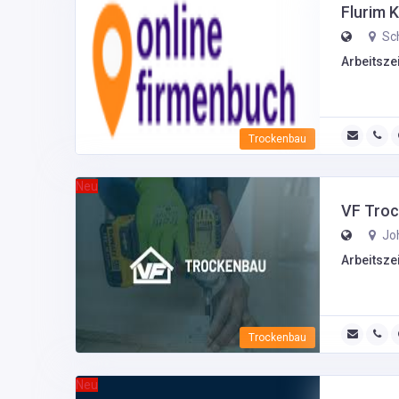
Flurim 
Sch
Arbeitszei
Trockenbau
Neu
VF Tro
Joh
Arbeitszei
Trockenbau
Neu