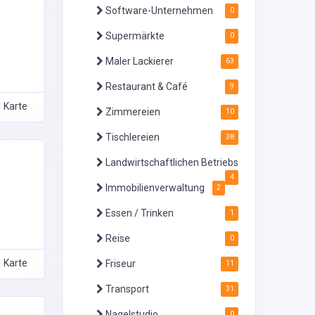
Software-Unternehmen
0
Supermärkte
0
Maler Lackierer
63
Restaurant & Café
9
Karte
Zimmereien
10
Tischlereien
38
Landwirtschaftlichen Betriebs
4
Immobilienverwaltung
2
Essen / Trinken
1
Reise
0
Karte
Friseur
11
Transport
31
Nagelstudio
0