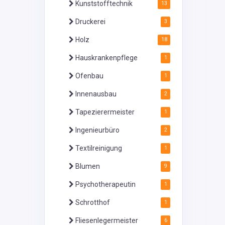
Kunststofftechnik
13
Druckerei
3
Holz
18
Hauskrankenpflege
1
Ofenbau
1
Innenausbau
2
Tapezierermeister
1
Ingenieurbüro
2
Textilreinigung
1
Blumen
9
Psychotherapeutin
1
Schrotthof
1
Fliesenlegermeister
6