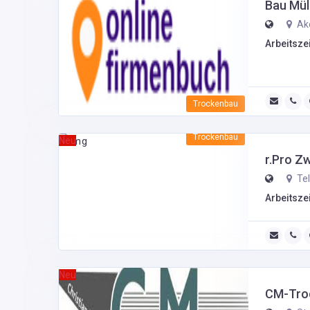
Bau Mül
Ake
Arbeitszei
Trockenbau
Trockenbau
Neu
r.Pro Z
Tel
Arbeitszei
Neu
CM-Tro