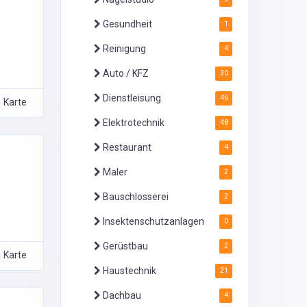
Gesundheit
1
Reinigung
4
Auto / KFZ
30
Dienstleisung
46
Karte
Elektrotechnik
48
Restaurant
4
Maler
2
Bauschlosserei
2
Insektenschutzanlagen
0
Gerüstbau
2
Karte
Haustechnik
21
Dachbau
4