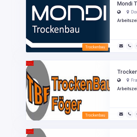
Mondi 
Dor
Arbeitszei
Trockenbau
Neu
Trocke
Fra
Arbeitszei
Trockenbau
Neu