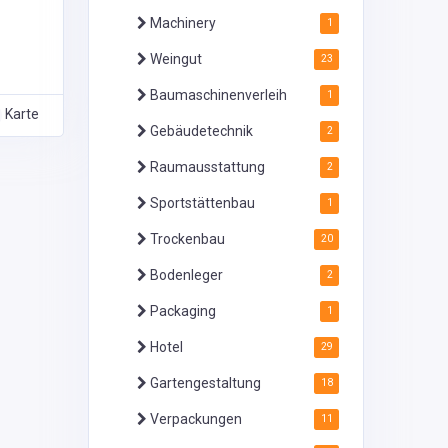
Machinery
1
Weingut
23
Baumaschinenverleih
1
Karte
Gebäudetechnik
2
Raumausstattung
2
Sportstättenbau
1
Trockenbau
20
Bodenleger
2
Packaging
1
Hotel
29
Gartengestaltung
18
Verpackungen
11