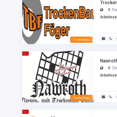
Trocke
Fra
Arbeitszei
Trockenbau
Neu
Nawrot
Zei
Arbeitszei
Trockenbau
Neu