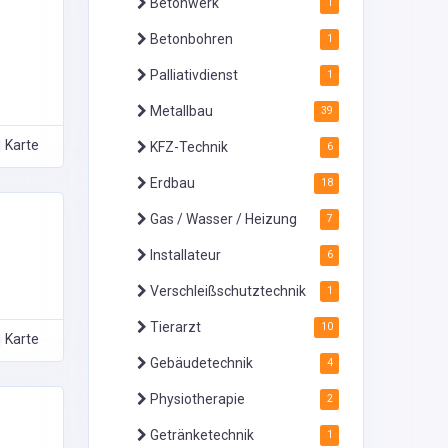
Betonwerk
1
Betonbohren
1
Palliativdienst
1
Metallbau
39
Karte
KFZ-Technik
6
Erdbau
18
Gas / Wasser / Heizung
7
Installateur
6
Verschleißschutztechnik
1
Tierarzt
10
Karte
Gebäudetechnik
4
Physiotherapie
2
Getränketechnik
1