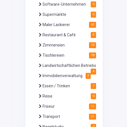
Software-Unternehmen
0
Supermärkte
0
Maler Lackierer
63
Restaurant & Café
9
Zimmereien
10
Tischlereien
38
Landwirtschaftlichen Betriebs
4
Immobilienverwaltung
2
Essen / Trinken
1
Reise
0
Friseur
11
Transport
31
Nagelstudio
0