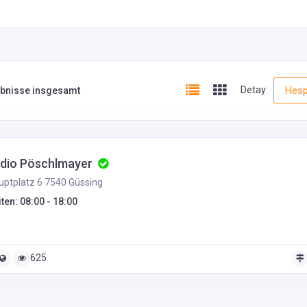
Detay:
Hesp
ebnisse insgesamt
udio Pöschlmayer
ptplatz 6 7540 Güssing
ten: 08:00 - 18:00
625