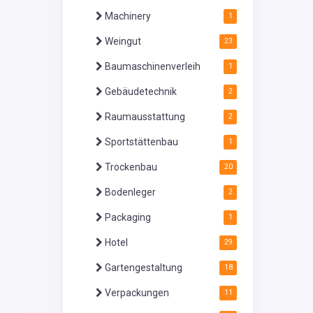
Machinery
1
Weingut
23
Baumaschinenverleih
1
Gebäudetechnik
2
Raumausstattung
2
Sportstättenbau
1
Trockenbau
20
Bodenleger
2
Packaging
1
Hotel
29
Gartengestaltung
18
Verpackungen
11