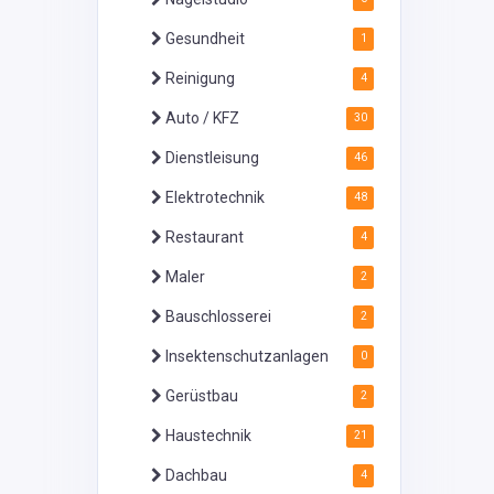
Gesundheit
1
Reinigung
4
Auto / KFZ
30
Dienstleisung
46
Elektrotechnik
48
Restaurant
4
Maler
2
Bauschlosserei
2
Insektenschutzanlagen
0
Gerüstbau
2
Haustechnik
21
Dachbau
4