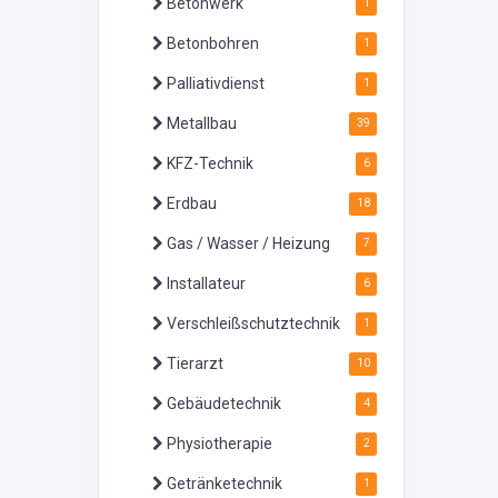
Betonwerk
1
Betonbohren
1
Palliativdienst
1
Metallbau
39
KFZ-Technik
6
Erdbau
18
Gas / Wasser / Heizung
7
Installateur
6
Verschleißschutztechnik
1
Tierarzt
10
Gebäudetechnik
4
Physiotherapie
2
Getränketechnik
1