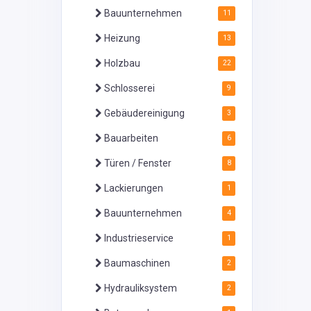
Bauunternehmen
11
Heizung
13
Holzbau
22
Schlosserei
9
Gebäudereinigung
3
Bauarbeiten
6
Türen / Fenster
8
Lackierungen
1
Bauunternehmen
4
Industrieservice
1
Baumaschinen
2
Hydrauliksystem
2