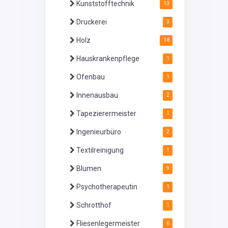
Kunststofftechnik
13
Druckerei
3
Holz
18
Hauskrankenpflege
1
Ofenbau
1
Innenausbau
2
Tapezierermeister
1
Ingenieurbüro
2
Textilreinigung
1
Blumen
9
Psychotherapeutin
1
Schrotthof
1
Fliesenlegermeister
6