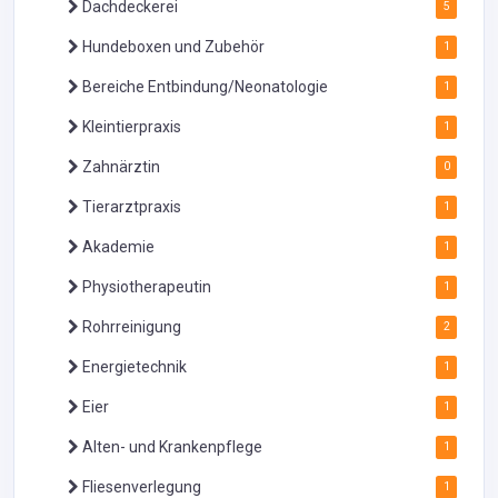
Dachdeckerei
5
Hundeboxen und Zubehör
1
Bereiche Entbindung/Neonatologie
1
Kleintierpraxis
1
Zahnärztin
0
Tierarztpraxis
1
Akademie
1
Physiotherapeutin
1
Rohrreinigung
2
Energietechnik
1
Eier
1
Alten- und Krankenpflege
1
Fliesenverlegung
1