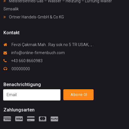
Meisterbetrieb Gas – Wasser – Heizung – Lüftung Walter
Simsalik
Ortner Handels-GmbH & Co KG
Kontakt
Fevzi Çakmak Mah. .Ray sok no 5 TR USAK, ., .
info@online-firmenbuch.com
+43 660 8660983
00000000
Benachrichtigung
Abone Ol
Zahlungsarten