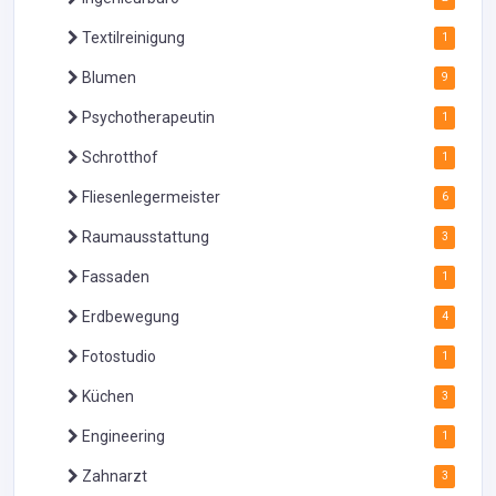
Textilreinigung
1
Blumen
9
Psychotherapeutin
1
Schrotthof
1
Fliesenlegermeister
6
Raumausstattung
3
Fassaden
1
Erdbewegung
4
Fotostudio
1
Küchen
3
Engineering
1
Zahnarzt
3