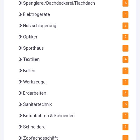
Spenglerei/Dachdeckerei/Flachdach
6
Elektrogeräte
1
Holzschlägerung
2
Optiker
2
Sporthaus
1
Textilien
4
Brillen
1
Werkzeuge
1
Erdarbeiten
3
Sanitärtechnik
6
Betonbohren & Schneiden
1
Schneiderei
9
Zoofachgeschäft
1