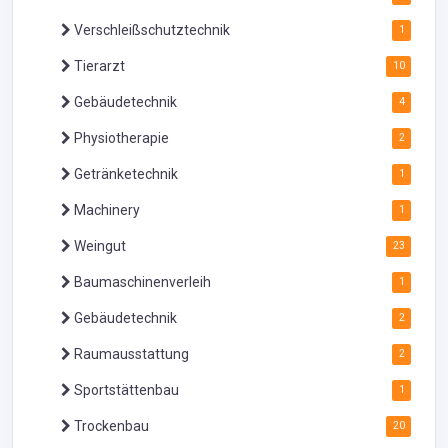
Verschleißschutztechnik
1
Tierarzt
10
Gebäudetechnik
4
Physiotherapie
2
Getränketechnik
1
Machinery
1
Weingut
23
Baumaschinenverleih
1
Gebäudetechnik
2
Raumausstattung
2
Sportstättenbau
1
Trockenbau
20