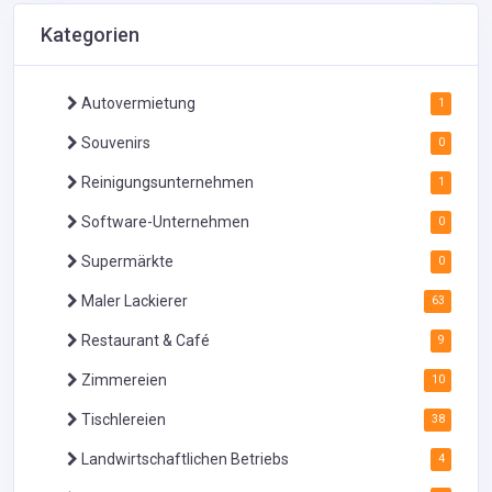
Kategorien
Autovermietung
1
Souvenirs
0
Reinigungsunternehmen
1
Software-Unternehmen
0
Supermärkte
0
Maler Lackierer
63
Restaurant & Café
9
Zimmereien
10
Tischlereien
38
Landwirtschaftlichen Betriebs
4