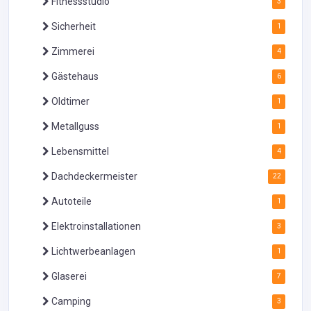
Fitnessstudio
3
Sicherheit
1
Zimmerei
4
Gästehaus
6
Oldtimer
1
Metallguss
1
Lebensmittel
4
Dachdeckermeister
22
Autoteile
1
Elektroinstallationen
3
Lichtwerbeanlagen
1
Glaserei
7
Camping
3