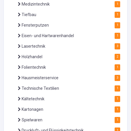
Medizintechnik
1
Tiefbau
1
Fensterputzen
1
Eisen- und Hartwarenhandel
1
Lasertechnik
3
Holzhandel
2
Folientechnik
1
Hausmeisterservice
3
Technische Textilien
1
Kältetechnik
1
Kartonagen
1
Spielwaren
1
Druckluft- und Flüssigkeitstechnik
1