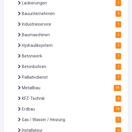
Lackierungen
1
Bauunternehmen
4
Industrieservice
1
Baumaschinen
2
Hydrauliksystem
2
Betonwerk
1
Betonbohren
1
Palliativdienst
1
Metallbau
39
KFZ-Technik
6
Erdbau
18
Gas / Wasser / Heizung
7
Installateur
6