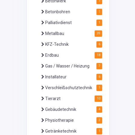
Betonwerk
1
Betonbohren
1
Palliativdienst
1
Metallbau
39
KFZ-Technik
6
Erdbau
18
Gas / Wasser / Heizung
7
Installateur
6
Verschleißschutztechnik
1
Tierarzt
10
Gebäudetechnik
4
Physiotherapie
2
Getränketechnik
1