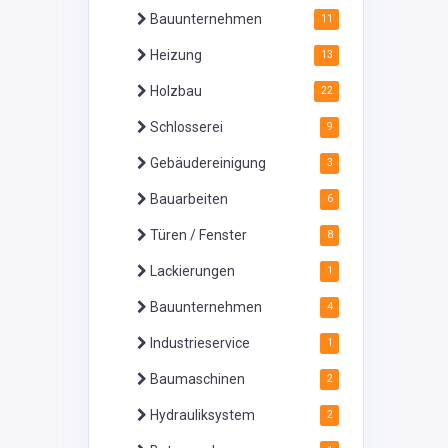
Bauunternehmen
11
Heizung
13
Holzbau
22
Schlosserei
9
Gebäudereinigung
3
Bauarbeiten
6
Türen / Fenster
8
Lackierungen
1
Bauunternehmen
4
Industrieservice
1
Baumaschinen
2
Hydrauliksystem
2