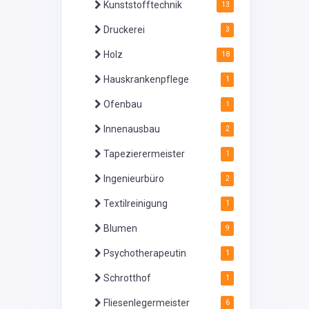
Kunststofftechnik
13
Druckerei
3
Holz
18
Hauskrankenpflege
1
Ofenbau
1
Innenausbau
2
Tapezierermeister
1
Ingenieurbüro
2
Textilreinigung
1
Blumen
9
Psychotherapeutin
1
Schrotthof
1
Fliesenlegermeister
6