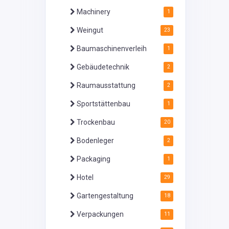
Machinery
1
Weingut
23
Baumaschinenverleih
1
Gebäudetechnik
2
Raumausstattung
2
Sportstättenbau
1
Trockenbau
20
Bodenleger
2
Packaging
1
Hotel
29
Gartengestaltung
18
Verpackungen
11