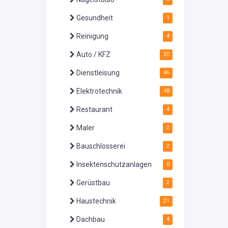
Gesundheit
1
Reinigung
4
Auto / KFZ
30
Dienstleisung
46
Elektrotechnik
48
Restaurant
4
Maler
2
Bauschlosserei
2
Insektenschutzanlagen
0
Gerüstbau
2
Haustechnik
21
Dachbau
4