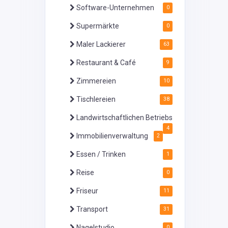
Software-Unternehmen
0
Supermärkte
0
Maler Lackierer
63
Restaurant & Café
9
Zimmereien
10
Tischlereien
38
Landwirtschaftlichen Betriebs
4
Immobilienverwaltung
2
Essen / Trinken
1
Reise
0
Friseur
11
Transport
31
Nagelstudio
0